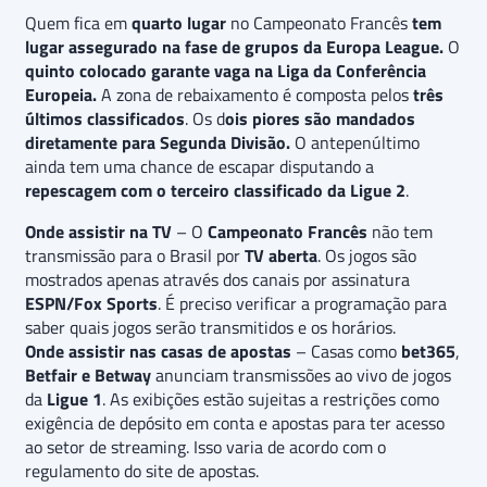
Quem fica em
quarto lugar
no Campeonato Francês
tem
lugar assegurado na fase de grupos da Europa League.
O
quinto colocado garante vaga na Liga da Conferência
Europeia.
A zona de rebaixamento é composta pelos
três
últimos classificados
. Os d
ois piores são mandados
diretamente para Segunda Divisão.
O antepenúltimo
ainda tem uma chance de escapar disputando a
repescagem com o terceiro classificado da Ligue 2
.
Onde assistir na TV
– O
Campeonato Francês
não tem
transmissão para o Brasil por
TV aberta
. Os jogos são
mostrados apenas através dos canais por assinatura
ESPN/Fox Sports
. É preciso verificar a programação para
saber quais jogos serão transmitidos e os horários.
Onde assistir nas casas de apostas
– Casas como
bet365
,
Betfair e Betway
anunciam transmissões ao vivo de jogos
da
Ligue 1
. As exibições estão sujeitas a restrições como
exigência de depósito em conta e apostas para ter acesso
ao setor de streaming. Isso varia de acordo com o
regulamento do site de apostas.