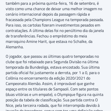
também para a próxima quinta-feira, 16 de setembro, é
visto como uma chance de deixar uma melhor imagem no
cenário internacional depois da passagem rápida e
fracassada pela Champions League na temporada passada.
Para isso, os cartolas fizeram investimentos pesados em
contratações. A última delas foi no penúltimo dia da janela
de transferências. Fechou o empréstimo do meia
marroquino Amine Harit, que estava no Schalke, da
Alemanha.
O jogador, que passou as últimas quatro temporadas no
clube que foi rebaixado para Segunda Divisão na última
temporada da Bundesliga, estava encostado. Sua última
partida oficial foi justamente a derrota, por 1 a 0, para o
Colônia no encerramento da edição 2020/2021 do
Campeonato Alemão. Assim, é improvável que ganhe
espaço entre os titulares de Sampaoli. Com sete pontos
(duas vitórias e um empate), o Olympique figura na quinta
posição da tabela de classificação. Sua partida contra O
Nice, pela terceira rodada, que foi interrompida devido à
invasão de torcedores, segue sem ter uma definição sobre