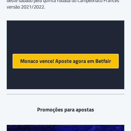
deste sábado pela quinta rodada do Campeonato Francês
versão 2021/2022.
Prognóstico e palpite final para Monaco x Olympique
de Marselha:
Monaco vence! Aposte agora em
Betfair
Promoções para apostas