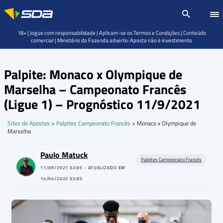
18+ | Jogue com responsabilidade | Aplicam-se os Termos e Condições | Conteúdo
comercial | Ministério da Fazenda adverte: Aposta não é investimento
Palpite: Monaco x Olympique de
Marselha – Campeonato Francês
(Ligue 1) – Prognóstico 11/9/2021
Sites de Apostas
>
Palpites Campeonato Francês
>
Monaco x Olympique de
Marselha
Paulo Matuck
Palpites Campeonato Francês
11/09/2021 02:05 - ATUALIZADO EM
14/04/2022 02:05