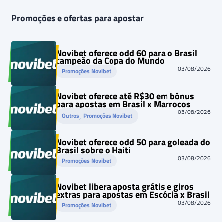
Promoções e ofertas para apostar
Novibet oferece odd 60 para o Brasil
campeão da Copa do Mundo
03/08/2026
Promoções Novibet
Novibet oferece até R$30 em bônus
para apostas em Brasil x Marrocos
03/08/2026
, 
Outros
Promoções Novibet
Novibet oferece odd 50 para goleada do
Brasil sobre o Haiti
03/08/2026
Promoções Novibet
Novibet libera aposta grátis e giros
extras para apostas em Escócia x Brasil
03/08/2026
Promoções Novibet