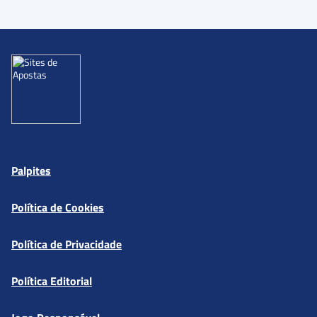
Palpites
Política de Cookies
Política de Privacidade
Política Editorial