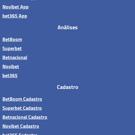
Novibet App
bet365 App
Análises
BetBoom
Superbet
Betnacional
Novibet
bet365
Cadastro
BetBoom Cadastro
Superbet Cadastro
Betnacional Cadastro
Novibet Cadastro