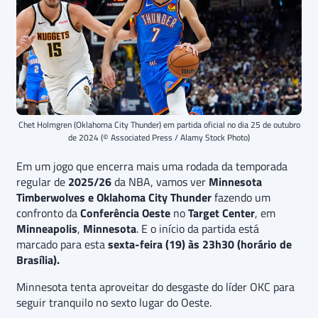
Chet Holmgren (Oklahoma City Thunder) em partida oficial no dia 25 de outubro
de 2024 (© Associated Press / Alamy Stock Photo)
Em um jogo que encerra mais uma rodada da temporada
regular de
2025/26
da NBA, vamos ver
Minnesota
Timberwolves e Oklahoma City Thunder
fazendo um
confronto da
Conferência Oeste
no
Target Center
, em
Minneapolis
,
Minnesota
. E o início da partida está
marcado para esta
sexta-feira (19) às 23h30 (horário de
Brasília).
Minnesota tenta aproveitar do desgaste do líder OKC para
seguir tranquilo no sexto lugar do Oeste.