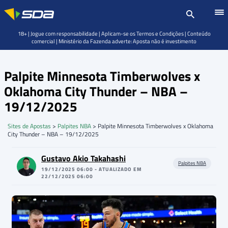
18+ | Jogue com responsabilidade | Aplicam-se os Termos e Condições | Conteúdo
comercial | Ministério da Fazenda adverte: Aposta não é investimento
Palpite Minnesota Timberwolves x
Oklahoma City Thunder – NBA –
19/12/2025
Sites de Apostas
>
Palpites NBA
>
Palpite Minnesota Timberwolves x Oklahoma
City Thunder – NBA – 19/12/2025
Gustavo Akio Takahashi
Palpites NBA
19/12/2025 06:00 - ATUALIZADO EM
22/12/2025 06:00