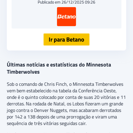
Publicado em 26/12/2025 09:26
Ir para Betano
Últimas notícias e estatísticas do Minnesota
Timberwolves
Sob o comando de Chris Finch, o Minnesota Timberwolves
vem bem estabelecido na tabela da Conferência Oeste,
onde é o quinto colocado por conta de suas 20 vitórias e 11
derrotas. Na rodada de Natal, os Lobos fizeram um grande
jogo contra o Denver Nuggets, mas acabaram derrotados
por 142 a 138 depois de uma prorrogação e viram uma
sequência de três vitórias seguidas cair.