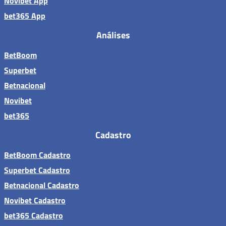
Novibet App
bet365 App
Análises
BetBoom
Superbet
Betnacional
Novibet
bet365
Cadastro
BetBoom Cadastro
Superbet Cadastro
Betnacional Cadastro
Novibet Cadastro
bet365 Cadastro