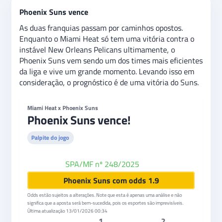
Phoenix Suns vence
As duas franquias passam por caminhos opostos.
Enquanto o Miami Heat só tem uma vitória contra o
instável New Orleans Pelicans ultimamente, o
Phoenix Suns vem sendo um dos times mais eficientes
da liga e vive um grande momento. Levando isso em
consideração, o prognóstico é de uma vitória do Suns.
Miami Heat x Phoenix Suns
Phoenix Suns vence!
Palpite do jogo
SPA/MF nº 248/2025
Betfair
Phoenix Suns com odds 1.9
Odds estão sujeitos a alterações. Note que esta é apenas uma análise e não
significa que a aposta será bem-sucedida, pois os esportes são imprevisíveis.
Última atualização
13/01/2026 00:34
1
2