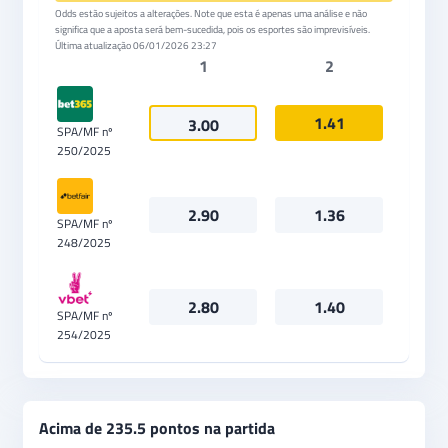
Odds estão sujeitos a alterações. Note que esta é apenas uma análise e não
significa que a aposta será bem-sucedida, pois os esportes são imprevisíveis.
Última atualização
06/01/2026 23:27
1
2
1.41
3.00
SPA/MF nº
250/2025
2.90
1.36
SPA/MF nº
248/2025
2.80
1.40
SPA/MF nº
254/2025
Acima de 235.5 pontos na partida