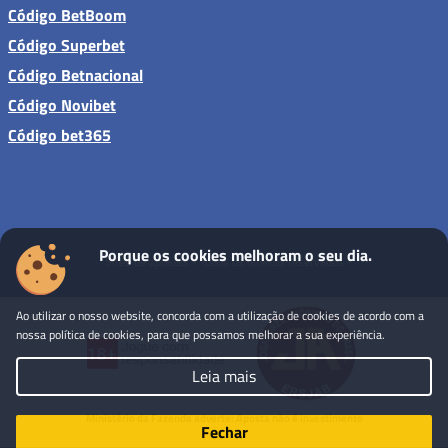
Código BetBoom
Código Superbet
Código Betnacional
Código Novibet
Código bet365
Porque os cookies melhoram o seu dia.
Sites de apostas - Todos os direitos reservados
Ao utilizar o nosso website, concorda com a utilização de cookies de acordo com a
nossa política de cookies, para que possamos melhorar a sua experiência.
Leia mais
Ministério da Fazenda adverte: Aposta não é investimento
Fechar