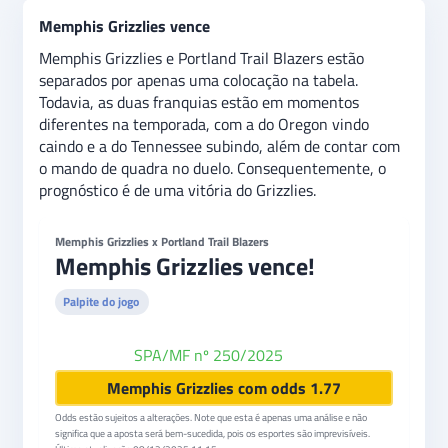
Memphis Grizzlies vence
Memphis Grizzlies e Portland Trail Blazers estão
separados por apenas uma colocação na tabela.
Todavia, as duas franquias estão em momentos
diferentes na temporada, com a do Oregon vindo
caindo e a do Tennessee subindo, além de contar com
o mando de quadra no duelo. Consequentemente, o
prognóstico é de uma vitória do Grizzlies.
Memphis Grizzlies x Portland Trail Blazers
Memphis Grizzlies vence!
Palpite do jogo
SPA/MF nº 250/2025
bet365
Memphis Grizzlies com odds 1.77
Odds estão sujeitos a alterações. Note que esta é apenas uma análise e não
significa que a aposta será bem-sucedida, pois os esportes são imprevisíveis.