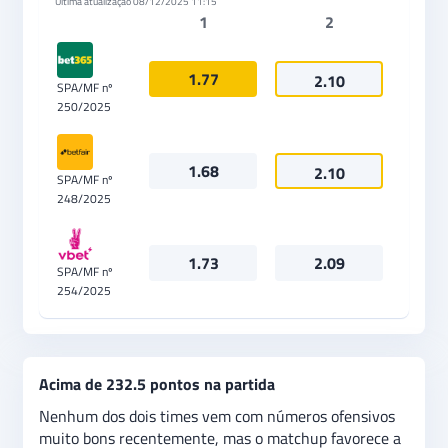
Última atualização
08/12/2025 11:15
1
2
1.77
2.10
SPA/MF nº
250/2025
1.68
2.10
SPA/MF nº
248/2025
1.73
2.09
SPA/MF nº
254/2025
Acima de 232.5 pontos na partida
Nenhum dos dois times vem com números ofensivos
muito bons recentemente, mas o matchup favorece a