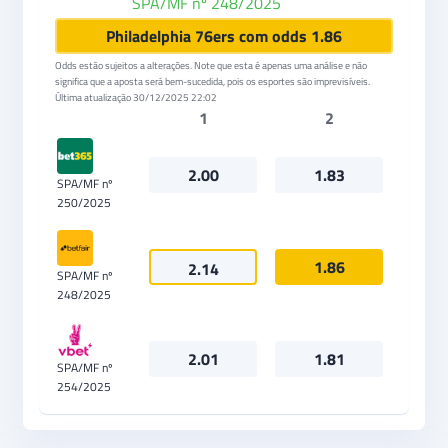
SPA/MF nº 248/2025
Betfair
Philadelphia 76ers com odds 1.86
Odds estão sujeitos a alterações. Note que esta é apenas uma análise e não
significa que a aposta será bem-sucedida, pois os esportes são imprevisíveis.
Última atualização
30/12/2025 22:02
1
2
2.00
1.83
SPA/MF nº
250/2025
1.86
2.14
SPA/MF nº
248/2025
2.01
1.81
SPA/MF nº
254/2025