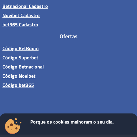
Betnacional Cadastro
Novibet Cadastro
bet365 Cadastro
Ofertas
Código BetBoom
Código Superbet
Código Betnacional
Código Novibet
Código bet365
Porque os cookies melhoram o seu dia.
Sites de apostas - Todos os direitos reservados