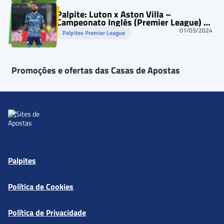
Palpite: Luton x Aston Villa –
Campeonato Inglês (Premier League) –
02/03/2024
01/03/2024
Palpites Premier League
Promoções e ofertas das Casas de Apostas
Palpites
Política de Cookies
Política de Privacidade