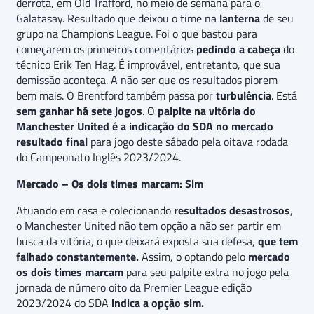
derrota, em Old Trafford, no meio de semana para o
Galatasay. Resultado que deixou o time na
lanterna
de seu
grupo na Champions League. Foi o que bastou para
começarem os primeiros comentários
pedindo a cabeça
do
técnico Erik Ten Hag. É improvável, entretanto, que sua
demissão aconteça. A não ser que os resultados piorem
bem mais. O Brentford também passa por
turbulência
. Está
sem ganhar há sete jogos
. O
palpite na vitória do
Manchester United é a indicação do SDA no mercado
resultado final
para jogo deste sábado pela oitava rodada
do Campeonato Inglês 2023/2024.
Mercado – Os dois times marcam: Sim
Atuando em casa e colecionando
resultados desastrosos
,
o Manchester United não tem opção a não ser partir em
busca da vitória, o que deixará exposta sua defesa,
que tem
falhado constantemente.
Assim, o optando pelo
mercado
os dois times marcam
para seu palpite extra no jogo pela
jornada de número oito da Premier League edição
2023/2024 do SDA
indica a opção sim.