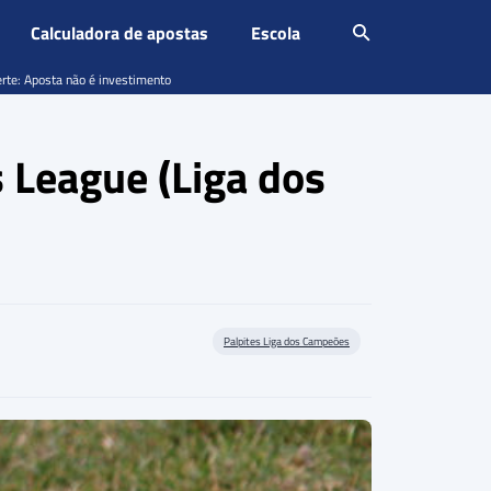
Calculadora de apostas
Escola
erte: Aposta não é investimento
 League (Liga dos
Palpites Liga dos Campeões