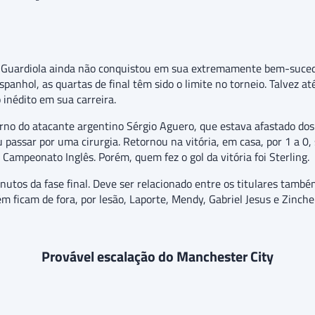
ep Guardiola ainda não conquistou em sua extremamente bem-suce
anhol, as quartas de final têm sido o limite no torneio. Talvez até
 inédito em sua carreira.
rno do atacante argentino Sérgio Aguero, que estava afastado do
 passar por uma cirurgia. Retornou na vitória, em casa, por 1 a 0,
ampeonato Inglês. Porém, quem fez o gol da vitória foi Sterling.
tos da fase final. Deve ser relacionado entre os titulares també
 ficam de fora, por lesão, Laporte, Mendy, Gabriel Jesus e Zinche
Provável escalação do Manchester City