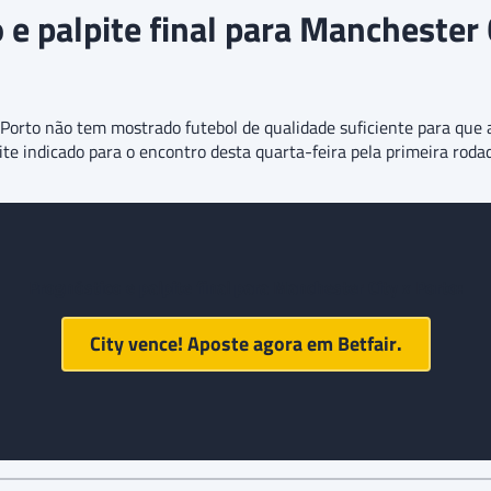
 e palpite final para Manchester C
o Porto não tem mostrado futebol de qualidade suficiente para que
pite indicado para o encontro desta quarta-feira pela primeira r
Prognóstico e palpite final para
Manchester City x Porto
:
City vence! Aposte agora em
Betfair
.