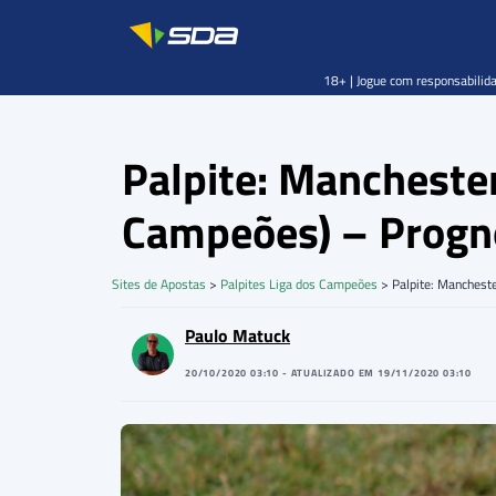
18+ | Jogue com responsabilida
Palpite: Manchester
Campeões) – Progn
Sites de Apostas
>
Palpites Liga dos Campeões
>
Palpite: Manchest
Paulo Matuck
20/10/2020 03:10 - ATUALIZADO EM 19/11/2020 03:10