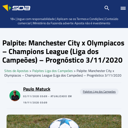
18+ | Jogue com responsabilidade | Aplicam-se os Termos e Condições | Conteúdo
comercial | Ministério da Fazenda adverte: Aposta não é investimento
Palpite: Manchester City x Olympiacos
– Champions League (Liga dos
Campeões) – Prognóstico 3/11/2020
Sites de Apostas
>
Palpites Liga dos Campeões
>
Palpite: Manchester City x
Olympiacos – Champions League (Liga dos Campeões) – Prognóstico 3/11/2020
Paulo Matuck
Palpites Liga dos Campeões
02/11/2020 03:09 - ATUALIZADO EM
19/11/2020 03:09