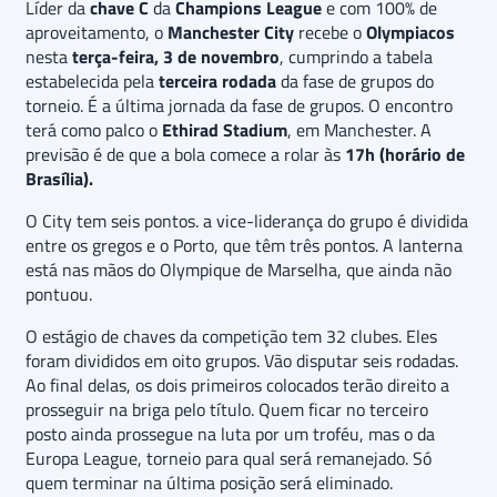
Líder da
chave C
da
Champions League
e com 100% de
aproveitamento, o
Manchester City
recebe o
Olympiacos
nesta
terça-feira, 3 de novembro
, cumprindo a tabela
estabelecida pela
terceira rodada
da fase de grupos do
torneio. É a última jornada da fase de grupos. O encontro
terá como palco o
Ethirad Stadium
, em Manchester. A
previsão é de que a bola comece a rolar às
17h (horário de
Brasília).
O City tem seis pontos. a vice-liderança do grupo é dividida
entre os gregos e o Porto, que têm três pontos. A lanterna
está nas mãos do Olympique de Marselha, que ainda não
pontuou.
O estágio de chaves da competição tem 32 clubes. Eles
foram divididos em oito grupos. Vão disputar seis rodadas.
Ao final delas, os dois primeiros colocados terão direito a
prosseguir na briga pelo título. Quem ficar no terceiro
posto ainda prossegue na luta por um troféu, mas o da
Europa League, torneio para qual será remanejado. Só
quem terminar na última posição será eliminado.