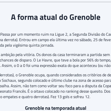
A forma atual do Grenoble
. Passa por um momento ruim na Ligue 2, a Segunda Divisão do Ca
a derrota). Entrou em campo ela última vez no sábado, 25 de fever
da pela vigésima quinta jornada.
mbição pela vitória. Os donos da casa terminaram a partida sem a
hances de disparo. O Le Havre, que teve a bola por 56% do tempo,
Assim, o 0 a 0 foi uma expressão exata do que aconteceu (ou não
derrotas), o Grenoble ocupa, quando considerados os critérios de d
do Sochaux, segundo colocado e último clube na zona de acesso para
oalha. Assim, não tem como voltar seu foco para a disputa da Co
eonato Francês. É o oitavo colocado no ranking desse quesito. Do
o empates e quatro derrotas). Fez 13 gols e sofreu 12.
Grenoble na temporada atual