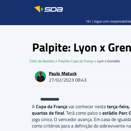
18+ | Jogue com responsabilida
Palpite: Lyon x Gr
Sites de Apostas
>
Palpites Copa da França
>
Lyon x Grenoble
Paulo Matuck
27/02/2023 08:43
A
Copa da França
vai conhecer nesta
terça-feira,
quartas de final
. Terá como palco o
estádio Parc 
jogo único. O vencedor avança. Em caso de iguald
como critérios para a definição do sobrevivente na 