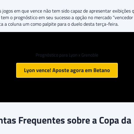
 jogos em que vence não tem sido capaz de apresentar exibições q
tem o prognóstico em seu sucesso a opção no mercado “vencedor 1
 a coluna um como palpite para o duelo desta terça-feira.
Prognóstico para Lyon x Grenoble
Lyon vence! Aposte agora em
Betano
tas Frequentes sobre a Copa da