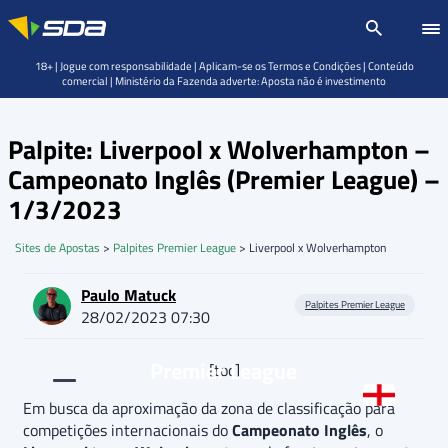
18+ | Jogue com responsabilidade | Aplicam-se os Termos e Condições | Conteúdo
comercial | Ministério da Fazenda adverte: Aposta não é investimento
Palpite: Liverpool x Wolverhampton –
Campeonato Inglês (Premier League) –
1/3/2023
Sites de Apostas
>
Palpites Premier League
>
Liverpool x Wolverhampton
Paulo Matuck
Palpites Premier League
28/02/2023 07:30
Premier League
[toc]
Em busca da aproximação da zona de classificação para
competições internacionais do
Campeonato Inglês
, o