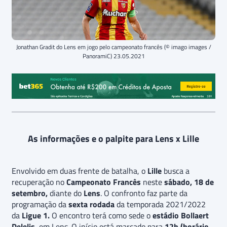
Jonathan Gradit do Lens em jogo pelo campeonato francês (© imago images /
PanoramiC) 23.05.2021
As informações e o palpite para Lens x Lille
Envolvido em duas frente de batalha, o
Lille
busca a
recuperação no
Campeonato Francês
neste
sábado, 18 de
setembro,
diante do
Lens
. O confronto faz parte da
programação da
sexta rodada
da temporada 2021/2022
da
Ligue 1.
O encontro terá como sede o
estádio Bollaert
Delelis
, em Lens. O início está marcado para
12h (horário