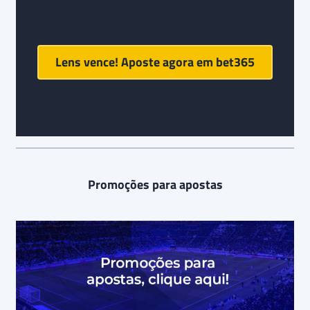
Prognóstico e palpite final para Lens x Lille:
Lens vence! Aposte agora em
bet365
Promoções para apostas