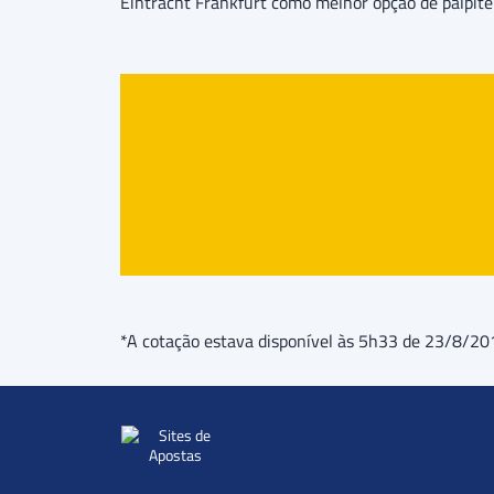
Eintracht Frankfurt como melhor opção de palpi
*A cotação estava disponível às 5h33 de 23/8/20