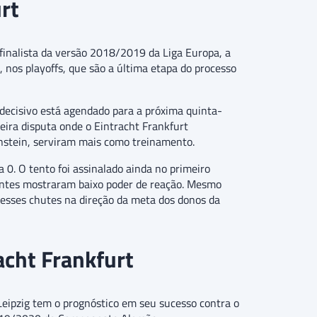
rt
inalista da versão 2018/2019 da Liga Europa, a
 nos playoffs, que são a última etapa do processo
o decisivo está agendado para a próxima quinta-
meira disputa onde o Eintracht Frankfurt
einstein, serviram mais como treinamento.
0. O tento foi assinalado ainda no primeiro
itantes mostraram baixo poder de reação. Mesmo
esses chutes na direção da meta dos donos da
racht Frankfurt
eipzig tem o prognóstico em seu sucesso contra o