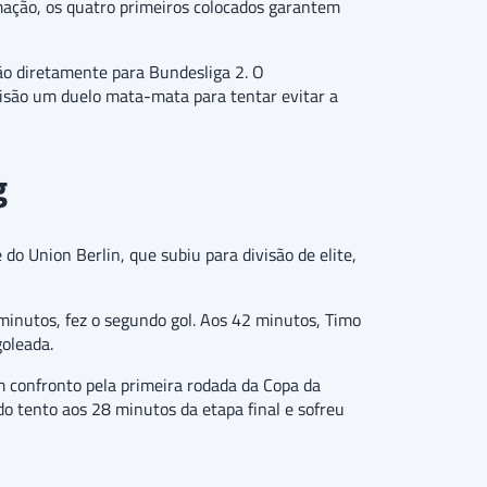
mação, os quatro primeiros colocados garantem
vão diretamente para Bundesliga 2. O
visão um duelo mata-mata para tentar evitar a
g
 Union Berlin, que subiu para divisão de elite,
 minutos, fez o segundo gol. Aos 42 minutos, Timo
oleada.
 confronto pela primeira rodada da Copa da
o tento aos 28 minutos da etapa final e sofreu