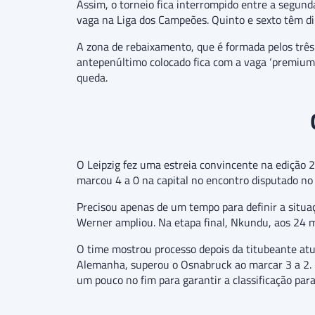
Assim, o torneio fica interrompido entre a segun
vaga na Liga dos Campeões. Quinto e sexto têm dir
A zona de rebaixamento, que é formada pelos três 
antepenúltimo colocado fica com a vaga ‘premium’
queda.
O Leipzig fez uma estreia convincente na edição 
marcou 4 a 0 na capital no encontro disputado no
Precisou apenas de um tempo para definir a situaç
Werner ampliou. Na etapa final, Nkundu, aos 24 
O time mostrou processo depois da titubeante atu
Alemanha, superou o Osnabruck ao marcar 3 a 2. N
um pouco no fim para garantir a classificação par