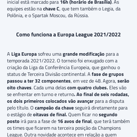
inicial está marcado para
16h (horário de Brasília)
. As
equipes estão na
chave C
, que tem também o Legia, da
Polônia, e o Spartak Moscou, da Rússia.
Como funciona a Europa League 2021/2022
A
Liga Europa
sofreu uma
grande modificação
para a
temporada 2021/2022. O torneio foi enxugado com a
criação da Liga da Conferência Europeia, que ganhou o
status de Terceira Divisão continental. A
fase de grupos
passou a ter 32 componentes
, em vez de 48. Agora,
serão
oito chaves
. Cada uma delas
com quatro clubes.
Eles vão
se enfrentar em turno e returno
. Ao final de seis rodadas,
os dois primeiros colocados vão avançar
para a disputa
pelo título. O
campeão da chave
seguirá diretamente para
o estágio de
oitavas de final.
Quem ficar no
segundo
posto
irá para a fase de
16 avos de final
, que terá também
os times que ficarem na terceira posição da Champions
League. Outra novidade acontece em relação a quem