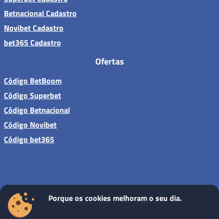
Betnacional Cadastro
Novibet Cadastro
bet365 Cadastro
Ofertas
Código BetBoom
Código Superbet
Código Betnacional
Código Novibet
Código bet365
Porque os cookies melhoram o seu dia.
Sites de apostas - Todos os direitos reservados