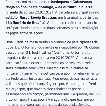
Com o encontro envolvendo
Kasimpasa
e
Galatasaray
chega ao final neste
domingo, 4 de outubro
, a
quarta
jornada
da edição 2020/2021. A partida será disputada no
estádio Recep Tayyip Erdoğan
, em Istambul, a partir das
13h (horário de Brasília)
. Ao final do confronto, o torneio
será paralisado por quase duas semanas para a realização
de jogos entre seleções.
Uma virada de mesa mudou o número de participantes da
SuperLig. O torneio, que antes era disputado por 18 clubes,
passou a ter 21. Justificativa? Nenhuma. O torneio foi
disputado de ponta a ponta em 2019/2020. Apesar da
paralisação que ocorreu em todos os países, teve todas
suas jornadas concluídas. Mesmo assim, o clubes se
juntaram, fizeram uma petição para abolir o rebaixamento
e a Federação Turca aceitou. Promoveu, dessa maneira, a
volta dos que não foram. Kayserispor, Ankaragucu e Yeni
Malatyaspor, que haviam sido rebaixados por seu
desempenho em campo, permaneceram. De quebra, incluiu
Erzurumspor, Hatayspor e Karagumruk, que fizeram por
merecer sua vaga nos gramados da Segunda Divisão.