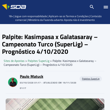
18+ | Jogue com responsabilidade | Aplicam-se os Termos e Condições | Conteúdo
comercial | Ministério da Fazenda adverte: Aposta não é investimento
Palpite: Kasimpasa x Galatasaray –
Campeonato Turco (SuperLig) –
Prognóstico 4/10/2020
Sites de Apostas
>
Palpites SuperLig
>
Palpite: Kasimpasa x Galatasaray –
Campeonato Turco (SuperLig) – Prognóstico 4/10/2020
Paulo Matuck
Palpites SuperLig
03/10/2020 01:17 - ATUALIZADO EM 19/11/2020
01:17