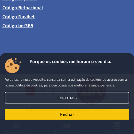
Código Betnacional
Código Novibet
Código bet365
Porque os cookies melhoram o seu dia.
Sites de apostas - Todos os direitos reservados
Ao utilizar o nosso website, concorda com a utilização de cookies de acordo com a
nossa política de cookies, para que possamos melhorar a sua experiência.
Leia mais
Ministério da Fazenda adverte: Aposta não é investimento
Fechar
Palpites de Hoje
Notícias Esportivas
Casas de Apostas