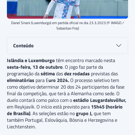
Danel Sinani (Luxemburgo) em partida oficial no dia 23.3.2023 (© IMAGO /
Sebastian Frej)
Conteúdo
Islândia e Luxemburgo
têm encontro marcado nesta
sexta-feira, 13 de outubro
. O jogo faz parte da
programação da
sétima
das
dez rodadas
previstas das
eliminatórias
para E
uro 2024.
O processo seletivo tem
como objetivo determinar 20 dos 24 participantes da fase
final da competição, que terá a Alemanha como sede. O
duelo contará como palco com o
estádio Laugardalsvöllur,
em Reykjavík. O início está previsto para
15h45 (horário
de Brasília)
. As seleções estão no
grupo J,
que tem
também Portugal, Eslováquia, Bósnia e Herzegovina e
Liechtenstein.