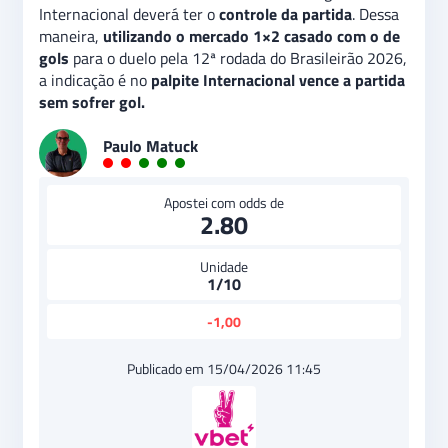
Internacional deverá ter o
controle da partida
. Dessa
maneira,
utilizando o mercado 1×2 casado com o de
gols
para o duelo pela 12ª rodada do Brasileirão 2026,
a indicação é no
palpite Internacional vence a partida
sem sofrer gol.
Paulo Matuck
Apostei com odds de
2.80
Unidade
1/10
-1,00
Publicado em 15/04/2026 11:45