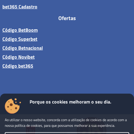
bet365 Cadastro
Ofertas
Código BetBoom
Código Superbet
Código Betnacional
Código Novibet
Código bet365
Porque os cookies melhoram o seu dia.
Sites de apostas - Todos os direitos reservados
Ao utilizar o nosso website, concorda com a utilização de cookies de acordo com a
nossa política de cookies, para que possamos melhorar a sua experiência.