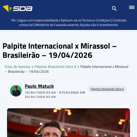
18+ | Jogue com responsabilidade | Aplicam-se os Termos e Condições | Conteúdo
comercial | Ministério da Fazenda adverte: Aposta não é investimento
Palpite Internacional x Mirassol –
Brasileirão – 19/04/2026
Sites de Apostas
>
Palpites Brasileirão Série A
>
Palpite Internacional x Mirassol
– Brasileirão – 19/04/2026
Paulo Matuck
Palpites Brasileirão Série A
19/04/2026 02:00 - ATUALIZADO EM
20/04/2026 02:00