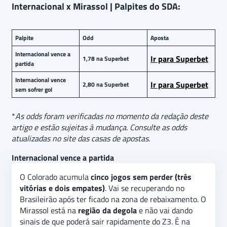
Internacional x Mirassol | Palpites do SDA:
Palpite
Odd
Aposta
Internacional vence a
Ir para Superbet
1,78 na Superbet
partida
Internacional vence
Ir para Superbet
2,80 na Superbet
sem sofrer gol
*
As odds foram verificadas no momento da redação deste
artigo e estão sujeitas à mudança. Consulte as odds
atualizadas no site das casas de apostas.
Internacional vence a partida
O Colorado acumula
cinco jogos sem perder (três
vitórias e dois empates)
. Vai se recuperando no
Brasileirão após ter ficado na zona de rebaixamento. O
Mirassol está na
região da degola
e não vai dando
sinais de que poderá sair rapidamente do Z3. É na