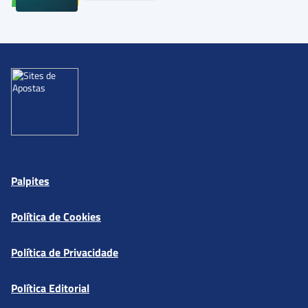
Palpites
Política de Cookies
Política de Privacidade
Política Editorial