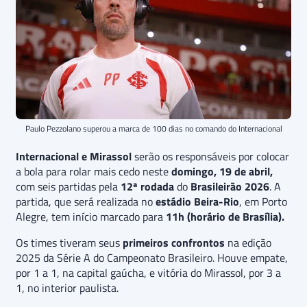
Paulo Pezzolano superou a marca de 100 dias no comando do Internacional
Internacional e Mirassol
serão os responsáveis por colocar
a bola para rolar mais cedo neste
domingo, 19 de abril,
com seis partidas pela
12ª rodada
do
Brasileirão 2026
. A
partida, que será realizada no
estádio Beira-Rio
, em Porto
Alegre, tem início marcado para
11h (horário de Brasília).
Os times tiveram seus
primeiros confrontos
na edição
2025 da Série A do Campeonato Brasileiro. Houve empate,
por 1 a 1, na capital gaúcha, e vitória do Mirassol, por 3 a
1, no interior paulista.