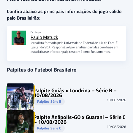
Confira abaixo as principais informações do jogo válido
pelo Brasileirão:
Escrito por
Paulo Matuck
Jornalista formado pela Universidade Federal de Juiz de Fora. É
tipster do SDA. Responsável por analisar partidas com base em
estatísticas e oferecer palpites com ótimos fundamentos.
Palpites do Futebol Brasileiro
Palpite Goiás x Londrina – Série B –
10/08/2026
10/08/2026
Palpites Série B
Palpite Anápolis-GO x Guarani – Série C
– 10/08/2026
10/08/2026
Palpites Série C