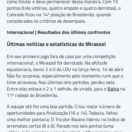
como titular e deve permanecer dessa maneira. Com 13
pontos (três vitórias, quatro empate e quatro derrotas), o
Colorado ficou na 14ª posição do Brasileirão, quando
considerados os critérios de desempate.
Internacional | Resultados dos últimos confrontos
Últimas notícias e estatísticas do Mirassol
Em seu primeiro jogo fora de casa por uma competição
internacional, o Mirassol foi derrotado. Na altitude
equatoriana, levou 2 a 0 da LDU na terça-feira, 14 de abril.
Não foi surpresa, especialmente pelo momento ruim que o
time atravessa. Nas últimas oito partidas, perdeu sete.
Entre elas estava o 2 a 1 sofrido, de virada, para o
Bahia
na
11ª rodada do Brasileirão.
A equipe até fez uma boa partida. Criou maior número de
oportunidades para finalização (16 a 14). Todavia, faltou
uma melhor pontaria. O Tricolor Baiano liderou no índice de
arremates certos (8 a 6). Parado nos seis pontos (uma