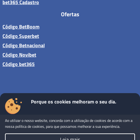
bet365 Cadastro
Ofertas
Código BetBoom
Código Superbet
Código Betnacional
Código Novibet
Código bet365
Porque os cookies melhoram o seu dia.
Sites de apostas - Todos os direitos reservados
Ao utilizar o nosso website, concorda com a utilização de cookies de acordo com a
nossa política de cookies, para que possamos melhorar a sua experiência.
Leia mais