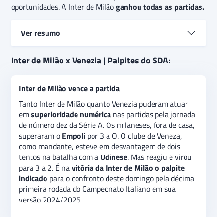
oportunidades. A Inter de Milão
ganhou todas as partidas.
Ver resumo
A Inter de Milão ampliou para
sete partidas
sua
Inter de Milão x Venezia | Palpites do SDA:
sequência invicta. Foram seis vitórias e uma
igualdade entre jogos da Série A e da Champions
Inter de Milão vence a partida
League. O Venezia, após
três derrotas e um empate
,
voltou a ganhar. Porém, foi pouco. Prossegue na zona
Tanto Inter de Milão quanto Venezia puderam atuar
de rebaixamento. O
palpite na vitória da Inter de
em
superioridade numérica
nas partidas pela jornada
Milão
é a indicação para o encontro deste domingo
de número dez da Série A. Os milaneses, fora de casa,
pela décima primeira rodada do Campeonato Italiano
superaram o
Empoli
por 3 a O. O clube de Veneza,
versão 2024/2025. No
mercado gols acima/abaixo
,
como mandante, esteve em desvantagem de dois
a recomendação é na
opção acima de 1,5 tento
tentos na batalha com a
Udinese
. Mas reagiu e virou
assinalado.
para 3 a 2. É na
vitória da Inter de Milão o palpite
indicado
para o confronto deste domingo pela décima
primeira rodada do Campeonato Italiano em sua
versão 2024/2025.