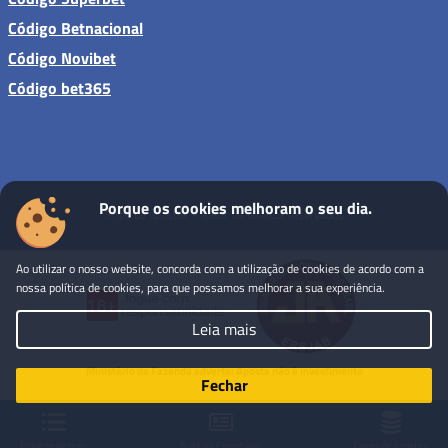
Código Betnacional
Código Novibet
Código bet365
Porque os cookies melhoram o seu dia.
Sites de apostas - Todos os direitos reservados
Ao utilizar o nosso website, concorda com a utilização de cookies de acordo com a
nossa política de cookies, para que possamos melhorar a sua experiência.
Leia mais
Ministério da Fazenda adverte: Aposta não é investimento
Fechar
Palpites de Hoje
Notícias Esportivas
Casas de Apostas