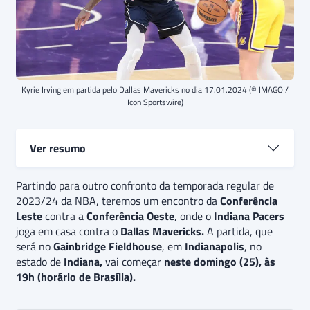
Kyrie Irving em partida pelo Dallas Mavericks no dia 17.01.2024 (© IMAGO /
Icon Sportswire)
Ver resumo
Partindo para outro confronto da temporada regular de
Indiana Pacers e Dallas Mavericks
se enfrentam em
2023/24 da NBA, teremos um encontro da
jogo da temporada regular de 2023/24 da NBA. O
Conferência
Leste
Pacers
contra a
quer vencer a terceira seguida para seguir na
Conferência Oeste
, onde o
Indiana Pacers
joga em casa contra o
briga por uma vaga direta nos playoffs do Leste,
Dallas Mavericks.
A partida, que
será no
enquanto que os
Gainbridge Fieldhouse
Mavs
tentam o oitavo triunfo
, em
Indianapolis
, no
estado de
seguido com o mesmo objetivo, mas do lado Oeste.
Indiana,
vai começar
neste domingo (25), às
O
19h (horário de Brasília).
palpite é
de vitória do Dallas Mavericks, que vem
passando por um momento excelente. Além disso, há
a expectativa de que a partida tenha um placar