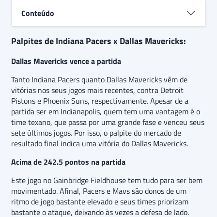
movimentado, indicando uma aposta de “
acima de
Conteúdo
242.5 pontos
” no jogo.
Palpites de Indiana Pacers x Dallas Mavericks:
Dallas Mavericks vence a partida
Tanto Indiana Pacers quanto Dallas Mavericks vêm de
vitórias nos seus jogos mais recentes, contra Detroit
Pistons e Phoenix Suns, respectivamente. Apesar de a
partida ser em Indianapolis, quem tem uma vantagem é o
time texano, que passa por uma grande fase e venceu seus
sete últimos jogos. Por isso, o palpite do mercado de
resultado final indica uma vitória do Dallas Mavericks.
Acima de 242.5 pontos na partida
Este jogo no Gainbridge Fieldhouse tem tudo para ser bem
movimentado. Afinal, Pacers e Mavs são donos de um
ritmo de jogo bastante elevado e seus times priorizam
bastante o ataque, deixando às vezes a defesa de lado.