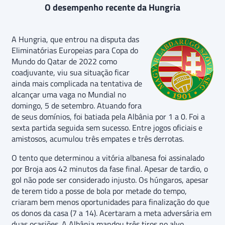
O desempenho recente da Hungria
A Hungria, que entrou na disputa das
Eliminatórias Europeias para Copa do
Mundo do Qatar de 2022 como
coadjuvante, viu sua situação ficar
ainda mais complicada na tentativa de
alcançar uma vaga no Mundial no
domingo, 5 de setembro. Atuando fora
de seus domínios, foi batiada pela Albânia por 1 a 0. Foi a
sexta partida seguida sem sucesso. Entre jogos oficiais e
amistosos, acumulou três empates e três derrotas.
O tento que determinou a vitória albanesa foi assinalado
por Broja aos 42 minutos da fase final. Apesar de tardio, o
gol não pode ser considerado injusto. Os húngaros, apesar
de terem tido a posse de bola por metade do tempo,
criaram bem menos oportunidades para finalização do que
os donos da casa (7 a 14). Acertaram a meta adversária em
duas ocasiões. A Albânia mandou três tiros no alvo.