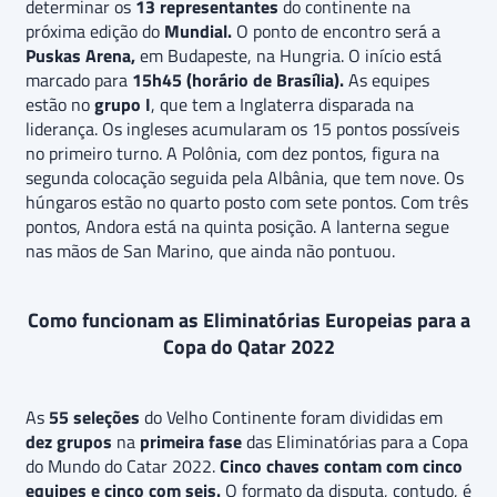
determinar os
13 representantes
do continente na
próxima edição do
Mundial.
O ponto de encontro será a
Puskas Arena,
em Budapeste, na Hungria. O início está
marcado para
15h45 (horário de Brasília).
As equipes
estão no
grupo I
, que tem a Inglaterra disparada na
liderança. Os ingleses acumularam os 15 pontos possíveis
no primeiro turno. A Polônia, com dez pontos, figura na
segunda colocação seguida pela Albânia, que tem nove. Os
húngaros estão no quarto posto com sete pontos. Com três
pontos, Andora está na quinta posição. A lanterna segue
nas mãos de San Marino, que ainda não pontuou.
Como funcionam as Eliminatórias Europeias para a
Copa do Qatar 2022
As
55 seleções
do Velho Continente foram divididas em
dez grupos
na
primeira fase
das Eliminatórias para a Copa
do Mundo do Catar 2022.
Cinco chaves contam com cinco
equipes e cinco com seis.
O formato da disputa, contudo, é