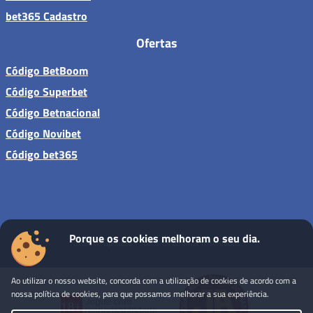
bet365 Cadastro
Ofertas
Código BetBoom
Código Superbet
Código Betnacional
Código Novibet
Código bet365
Porque os cookies melhoram o seu dia.
Sites de apostas - Todos os direitos reservados
Ao utilizar o nosso website, concorda com a utilização de cookies de acordo com a
nossa política de cookies, para que possamos melhorar a sua experiência.