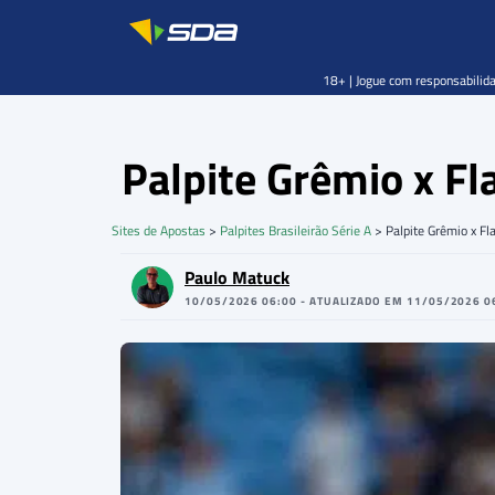
18+ | Jogue com responsabilida
Palpite Grêmio x F
Sites de Apostas
>
Palpites Brasileirão Série A
>
Palpite Grêmio x F
Paulo Matuck
10/05/2026 06:00 - ATUALIZADO EM 11/05/2026 0