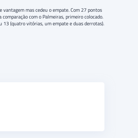
s de vantagem mas cedeu o empate. Com 27 pontos
 na comparação com o Palmeiras, primeiro colocado.
13 (quatro vitórias, um empate e duas derrotas).