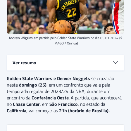
Andrew Wiggins em partida pelo Golden State Warriors no dia 05.01.2024 (©
IMAGO / Xinhua)
Ver resumo
Golden State Warriors e Denver Nuggets
Golden State Warriors e Denver Nuggets
se cruzarão
se
neste
enfrentam em jogo da temporada regular de
domingo (25)
, em um confronto que vale pela
temporada regular de 2023/24 da NBA, durante um
2023/24 da NBA. O
Warriors
quer seguir seu bom
encontro da
momento e engatar a quarta vitória seguida,
Conferência Oeste
. A partida, que acontecerá
no
enquanto que o
Chase Center
, em
Nuggets
São Francisco
tenta o terceiro triunfo
, no estado da
Califórnia
consecutivo para seguir perto do topo da conferência.
, vai começar às
21h (horário de Brasília).
O palpite é
de vitória do Golden State Warriors, que
vem em um momento melhor e joga ao lado de sua
torcida. Além disso, há a expectativa de que a partida