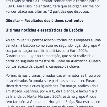
dos rivais permite a Gibraltar sonhar com o retorno para a
Liga C. Para isso, no entanto, terá que se organizar melhor.
Foi derrotada nas últimas 12 partidas que disputou.
Gibraltar – Resultados dos últimos confrontos
Últimas notícias e estatísticas da Escócia
Ao acumular 17 pontos (cinco vitórias, dois empates e uma
derrota), a Escócia completou no segundo lugar do grupo A
sua participação nas eliminatórias para Euro 2024.
Garantiu seu lugar na competição, que será realizada a
partir do segundo semestre de junho na Alemanha. Quatro
pontos abaixo da Espanha, campeão da chave.
Porém, já nas últimas jornadas das eliminatórias tirou o pé
do acelerador. Acumula sete partidas sem vencer. Foram
cinco derrotas e duas igualdades. Em março, realizou dois
amistosos. Apanhou, por 4 a 0, da Holanda, e levou 1 a 0
da Irlanda do Norte. Na Euro 2024, está no grupo A, que
tem também a Alemanha, Hungria e Suíça. Sua estreia, em
14 de março, será contra os donos da casa. O encontro