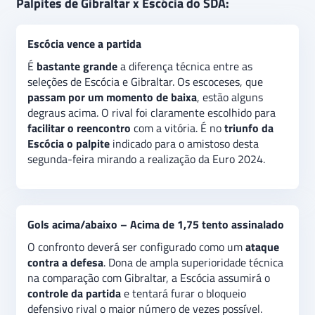
A modestíssima seleção de Gibraltar
nem passou
Palpites de Gibraltar x Escócia do SDA:
perto
de obter uma vaga na Eurocopa de 2024.
Assim, seu objetivo no amistoso é outro.
Colocar a
Escócia vence a partida
casa em ordem
para a Liga das Nações da Europa
2024/2025. Os escoceses, atravessando um jejum de
É
bastante grande
a diferença técnica entre as
sete partidas sem vencer
, tentam aumentar a
seleções de Escócia e Gibraltar. Os escoceses, que
confiança de seus atletas e torcedores às vésperas da
passam por um momento de baixa
, estão alguns
Euro da Alemanha. O
palpite na vitória da Escócia
é
degraus acima. O rival foi claramente escolhido para
a indicação para o amistoso desta segunda-feira. No
facilitar o reencontro
com a vitória. É no
triunfo da
mercado gols acima/abaixo, a recomendação é na
Escócia o palpite
indicado para o amistoso desta
opção acima de 1,75 tento assinalado.
segunda-feira mirando a realização da Euro 2024.
Gols acima/abaixo – Acima de 1,75 tento assinalado
O confronto deverá ser configurado como um
ataque
contra a defesa
. Dona de ampla superioridade técnica
na comparação com Gibraltar, a Escócia assumirá o
controle da partida
e tentará furar o bloqueio
defensivo rival o maior número de vezes possível.