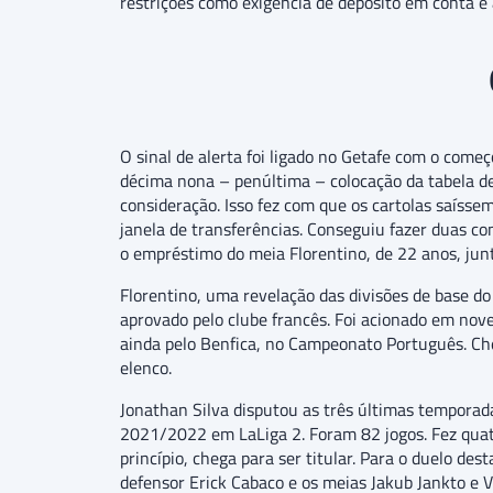
restrições como exigência de depósito em conta e 
O sinal de alerta foi ligado no Getafe com o come
décima nona – penúltima – colocação da tabela de
consideração. Isso fez com que os cartolas saíss
janela de transferências. Conseguiu fazer duas c
o empréstimo do meia Florentino, de 22 anos, junt
Florentino, uma revelação das divisões de base d
aprovado pelo clube francês. Foi acionado em nove
ainda pelo Benfica, no Campeonato Português. Che
elenco.
Jonathan Silva disputou as três últimas tempora
2021/2022 em LaLiga 2. Foram 82 jogos. Fez quatr
princípio, chega para ser titular. Para o duelo d
defensor Erick Cabaco e os meias Jakub Jankto e Vi