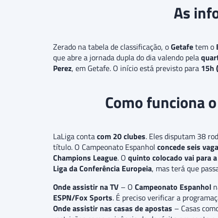
As inf
Zerado na tabela de classificação, o
Getafe
tem o
que abre a jornada dupla do dia valendo pela
quar
Perez
, em Getafe. O início está previsto para
15h (
Como funciona o
LaLiga conta
com 20 clubes
. Eles disputam 38 ro
título. O Campeonato Espanhol
concede seis vag
Champions League
. O
quinto colocado vai para 
Liga da Conferência Europeia
, mas terá que passa
Onde assistir na TV
– O
Campeonato Espanhol
n
ESPN/Fox Sports
. É preciso verificar a programa
Onde assistir nas casas de apostas
– Casas com