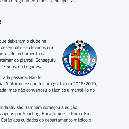
o com o regulamento do site de apostas.
e
 que deixaram o clube na
de desempate são levados em
 antes do fechamento da
atamar do plantel. Conseguiu
 27 anos, do Leganés.
orada passada. Não foi
cia. A última fez que fez um gol foi em 2018/2019,
rada, mas não convenceu o técnico a mantê-lo no
gunda Divisão. Também começou a edição
assagens por Sporting, Boca Juniors e Roma. Em
ão. Estão aos cuidados do departamento médico o