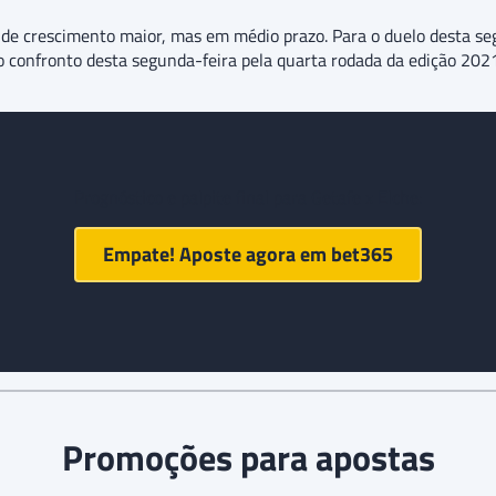
 de crescimento maior, mas em médio prazo. Para o duelo desta se
a o confronto desta segunda-feira pela quarta rodada da edição 
Prognóstico e palpite final para Getafe x Elche:
Empate! Aposte agora em
bet365
Promoções para apostas