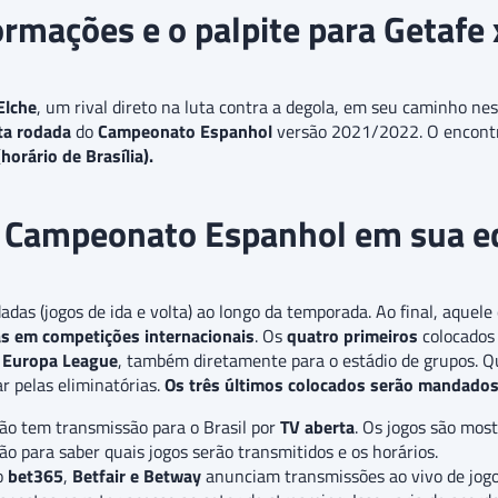
ormações e o palpite para Getafe 
Elche
, um rival direto na luta contra a degola, em seu caminho ne
ta rodada
do
Campeonato Espanhol
versão 2021/2022. O encontr
horário de Brasília).
 Campeonato Espanhol em sua 
dadas (jogos de ida e volta) ao longo da temporada. Ao final, aque
as em competições internacionais
. Os
quatro primeiros
colocados 
a Europa League
, também diretamente para o estádio de grupos. 
r pelas eliminatórias.
Os três últimos colocados serão mandados
ão tem transmissão para o Brasil por
TV aberta
. Os jogos são mos
ção para saber quais jogos serão transmitidos e os horários.
o
bet365
,
Betfair e Betway
anunciam transmissões ao vivo de jog