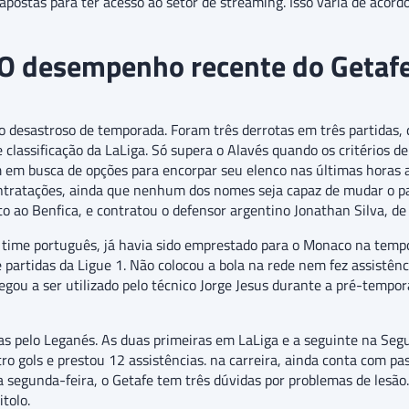
apostas para ter acesso ao setor de streaming. Isso varia de acord
O desempenho recente do Getaf
ço desastroso de temporada. Foram três derrotas em três partidas,
 classificação da LaLiga. Só supera o Alavés quando os critérios 
em em busca de opções para encorpar seu elenco nas últimas horas
ontratações, ainda que nenhum dos nomes seja capaz de mudar o p
o ao Benfica, e contratou o defensor argentino Jonathan Silva, de
o time português, já havia sido emprestado para o Monaco na temp
 partidas da Ligue 1. Não colocou a bola na rede nem fez assistên
gou a ser utilizado pelo técnico Jorge Jesus durante a pré-tempo
das pelo Leganés. As duas primeiras em LaLiga e a seguinte na Se
o gols e prestou 12 assistências. na carreira, ainda conta com p
esta segunda-feira, o Getafe tem três dúvidas por problemas de les
tolo.