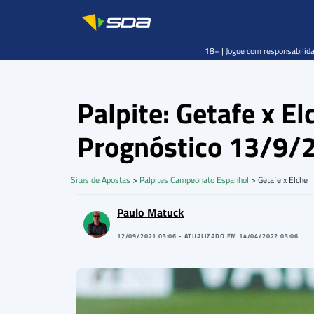
18+ | Jogue com responsabilida
Palpite: Getafe x E
Prognóstico 13/9/
Sites de Apostas
>
Palpites Campeonato Espanhol
>
Getafe x Elche
Paulo Matuck
12/09/2021 03:06 - ATUALIZADO EM 14/04/2022 03:06