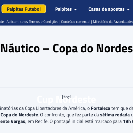
Palpites Futebol
Palpites
Casas de apostas
de | Aplicam-se os Termos e Condições | Conteúdo comercial | Ministério da Fazenda adv
 x Náutico – Copa do Nord
Cup Nordeste
[toc]
inatórias da Copa Libertadores da América, o
Fortaleza
tem que de
a
Copa do Nordeste
. O confronto, que fez parte da
sétima rodada
dente Vargas
, em Recife. O pontapé inicial está marcado para
19h (