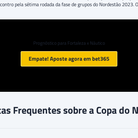
contro pela sétima rodada da fase de grupos do Nordestão 2023. 
Prognóstico para Fortaleza x Náutico
Empate! Aposte agora em
bet365
as Frequentes sobre a Copa do 