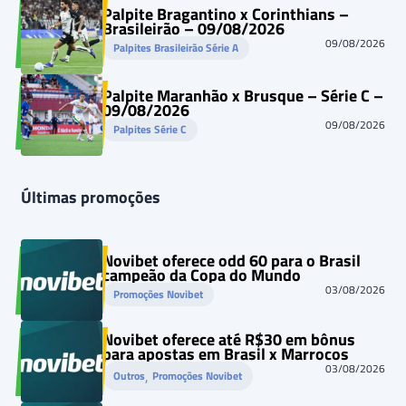
Palpite Bragantino x Corinthians –
Brasileirão – 09/08/2026
09/08/2026
Palpites Brasileirão Série A
Palpite Maranhão x Brusque – Série C –
09/08/2026
09/08/2026
Palpites Série C
Últimas promoções
Novibet oferece odd 60 para o Brasil
campeão da Copa do Mundo
03/08/2026
Promoções Novibet
Novibet oferece até R$30 em bônus
para apostas em Brasil x Marrocos
03/08/2026
, 
Outros
Promoções Novibet