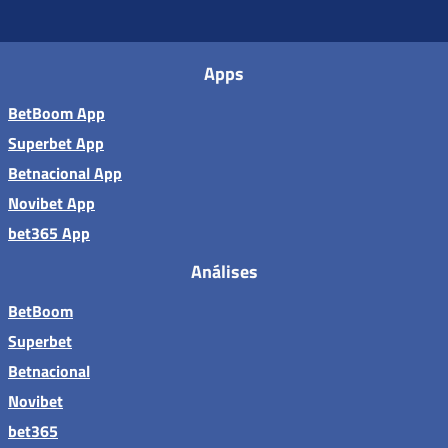
Apps
BetBoom App
Superbet App
Betnacional App
Novibet App
bet365 App
Análises
BetBoom
Superbet
Betnacional
Novibet
bet365