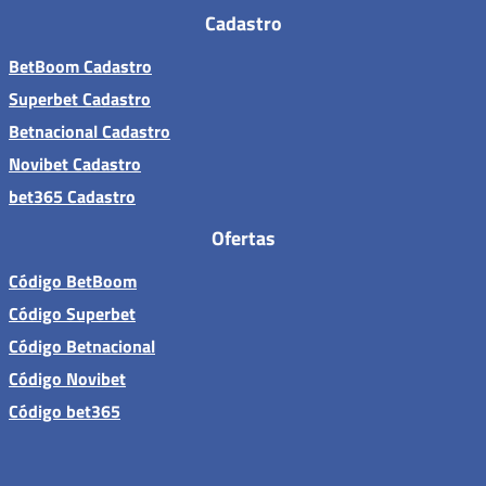
Cadastro
BetBoom Cadastro
Superbet Cadastro
Betnacional Cadastro
Novibet Cadastro
bet365 Cadastro
Ofertas
Código BetBoom
Código Superbet
Código Betnacional
Código Novibet
Código bet365