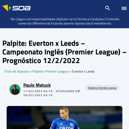
18+ | Jogue com responsabilidade | Aplicam-se os Termos e Condições | Conteúdo
comercial | Ministério da Fazenda adverte: Aposta não é investimento
Palpite: Everton x Leeds –
Campeonato Inglês (Premier League) –
Prognóstico 12/2/2022
Sites de Apostas
>
Palpites Premier League
>
Everton x Leeds
Paulo Matuck
Palpites Premier League
11/02/2022 05:19 - ATUALIZADO EM
28/02/2022 05:19