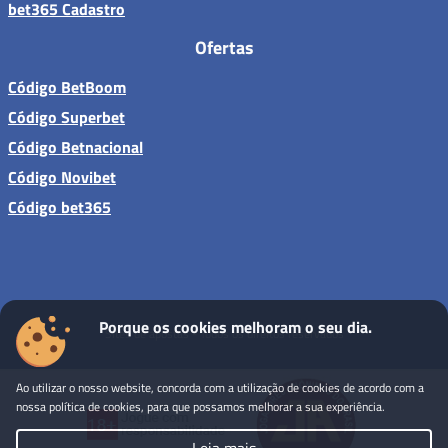
bet365 Cadastro
Ofertas
Código BetBoom
Código Superbet
Código Betnacional
Código Novibet
Código bet365
Porque os cookies melhoram o seu dia.
Sites de apostas - Todos os direitos reservados
Ao utilizar o nosso website, concorda com a utilização de cookies de acordo com a
nossa política de cookies, para que possamos melhorar a sua experiência.
Leia mais