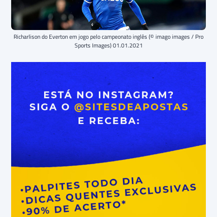
Richarlison do Everton em jogo pelo campeonato inglês (© imago images / Pro
Sports Images) 01.01.2021