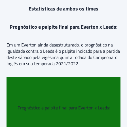
Estatísticas de ambos os times
Prognóstico e palpite final para Everton x Leeds:
Em um Everton ainda desestruturado, o prognóstico na
igualdade contra o Leeds é o palpite indicado para a partida
deste sábado pela vigésima quinta rodada do Campeonato
Inglês em sua temporada 2021/2022.
Prognóstico e palpite final para Everton x Leeds: