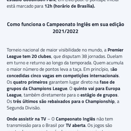
está marcado para
12h (horário de Brasília).
Como funciona o Campeonato Inglês em sua edição
2021/2022
Torneio nacional de maior visibilidade no mundo, a
Premier
League tem 20 clubes
, que disputam 38 jornadas. Duelam
em turno e returno ao longo da temporada. Quem acumula
o maior número de pontos leva a taça. Em princípio, s
ão
concedidas cinco vagas em competições internacionais
.
Os
quatro primeiros
garantem lugar direto na
fase de
grupos da Champions League
. O
quinto vai para Europa
League
, também diretamente para o
estágio de grupos
.
Os
três últimos são rebaixados para o Championship
, a
Segunda Divisão.
Onde assistir na TV
– O
Campeonato Inglês
não tem
transmissão para o Brasil por
TV aberta
. Os jogos são