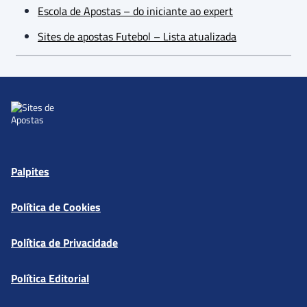
Escola de Apostas – do iniciante ao expert
Sites de apostas Futebol – Lista atualizada
Palpites
Política de Cookies
Política de Privacidade
Política Editorial