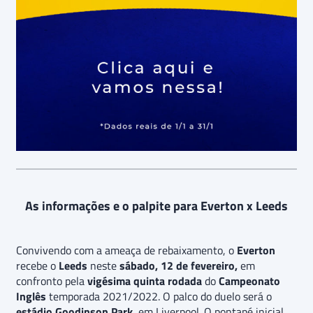
As informações e o palpite para Everton x Leeds
Convivendo com a ameaça de rebaixamento, o
Everton
recebe o
Leeds
neste
sábado, 12 de fevereiro,
em
confronto pela
vigésima quinta rodada
do
Campeonato
Inglês
temporada 2021/2022. O palco do duelo será o
estádio Goodinson Park
, em Liverpool. O pontapé inicial