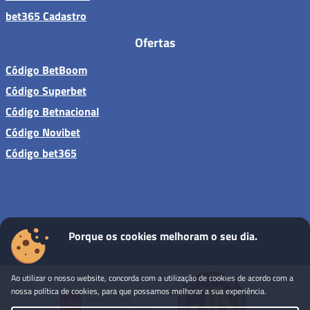
bet365 Cadastro
Ofertas
Código BetBoom
Código Superbet
Código Betnacional
Código Novibet
Código bet365
Porque os cookies melhoram o seu dia.
Sites de apostas - Todos os direitos reservados
Ao utilizar o nosso website, concorda com a utilização de cookies de acordo com a
nossa política de cookies, para que possamos melhorar a sua experiência.