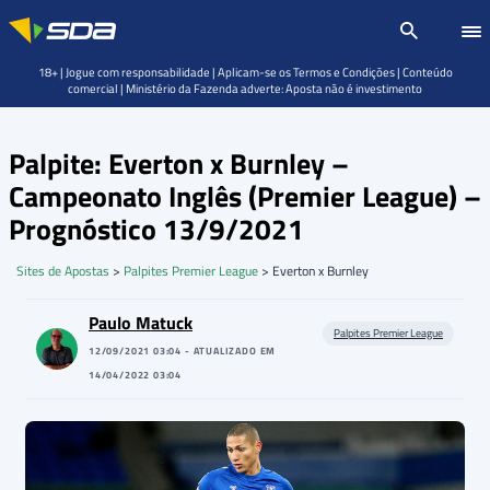
18+ | Jogue com responsabilidade | Aplicam-se os Termos e Condições | Conteúdo
comercial | Ministério da Fazenda adverte: Aposta não é investimento
Palpite: Everton x Burnley –
Campeonato Inglês (Premier League) –
Prognóstico 13/9/2021
Sites de Apostas
>
Palpites Premier League
>
Everton x Burnley
Paulo Matuck
Palpites Premier League
12/09/2021 03:04 - ATUALIZADO EM
14/04/2022 03:04