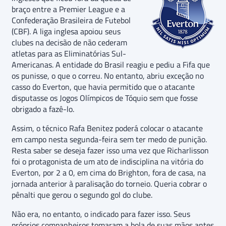
braço entre a Premier League e a
Confederação Brasileira de Futebol
(CBF). A liga inglesa apoiou seus
clubes na decisão de não cederam
atletas para as Eliminatórias Sul-
Americanas. A entidade do Brasil reagiu e pediu a Fifa que
os punisse, o que o correu. No entanto, abriu exceção no
casso do Everton, que havia permitido que o atacante
disputasse os Jogos Olímpicos de Tóquio sem que fosse
obrigado a fazê-lo.
Assim, o técnico Rafa Benitez poderá colocar o atacante
em campo nesta segunda-feira sem ter medo de punição.
Resta saber se deseja fazer isso uma vez que Richarlisson
foi o protagonista de um ato de indisciplina na vitória do
Everton, por 2 a 0, em cima do Brighton, fora de casa, na
jornada anterior à paralisação do torneio. Queria cobrar o
pênalti que gerou o segundo gol do clube.
Não era, no entanto, o indicado para fazer isso. Seus
próprios companheiros tomaram a bola de suas mãos antes