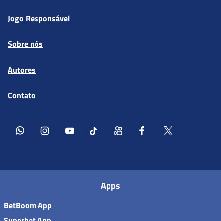
Jogo Responsável
Sobre nós
Autores
Contato
Apps
BetBoom App
Superbet App