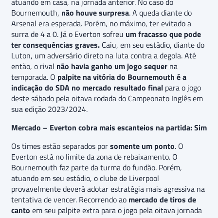
atuando em casa, na jornada anterior. No caso do
Bournemouth,
não houve surpresa
. A queda diante do
Arsenal era esperada. Porém, no máximo, ter evitado a
surra de 4 a 0. Já o Everton sofreu
um fracasso que pode
ter consequências graves.
Caiu, em seu estádio, diante do
Luton, um adversário direto na luta contra a degola. Até
então, o rival
não havia ganho um jogo sequer
na
temporada. O
palpite na vitória do Bournemouth é a
indicação do SDA no mercado resultado final
para o jogo
deste sábado pela oitava rodada do Campeonato Inglês em
sua edição 2023/2024.
Mercado – Everton cobra mais escanteios na partida: Sim
Os times estão separados por
somente um ponto
. O
Everton está no limite da zona de rebaixamento. O
Bournemouth faz parte da turma do fundão. Porém,
atuando em seu estádio, o clube de Liverpool
provavelmente deverá adotar estratégia mais agressiva na
tentativa de vencer. Recorrendo ao
mercado de tiros de
canto
em seu palpite extra para o jogo pela oitava jornada