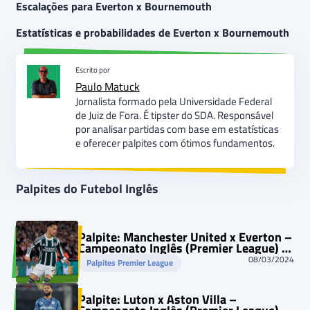
Escalações para Everton x Bournemouth
Estatísticas e probabilidades de Everton x Bournemouth
Escrito por
Paulo Matuck
Jornalista formado pela Universidade Federal
de Juiz de Fora. É tipster do SDA. Responsável
por analisar partidas com base em estatísticas
e oferecer palpites com ótimos fundamentos.
Palpites do Futebol Inglês
Palpite: Manchester United x Everton –
Campeonato Inglês (Premier League) –
09/03/2024
08/03/2024
Palpites Premier League
Palpite: Luton x Aston Villa –