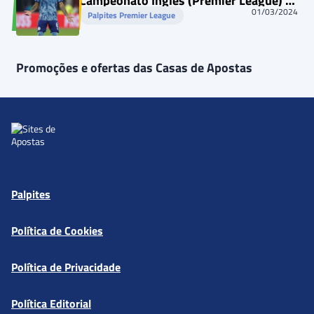
Campeonato Inglês (Premier League) –
02/03/2024
01/03/2024
Palpites Premier League
Promoções e ofertas das Casas de Apostas
Palpites
Política de Cookies
Política de Privacidade
Política Editorial