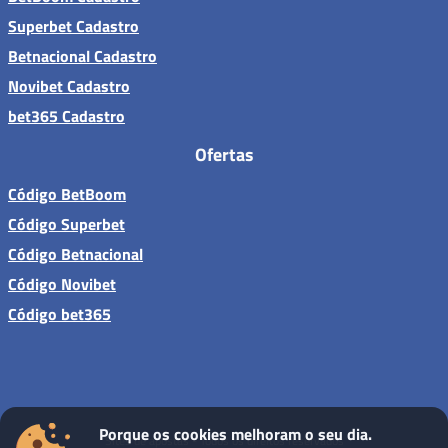
Superbet Cadastro
Betnacional Cadastro
Novibet Cadastro
bet365 Cadastro
Ofertas
Código BetBoom
Código Superbet
Código Betnacional
Código Novibet
Código bet365
Porque os cookies melhoram o seu dia.
Sites de apostas - Todos os direitos reservados