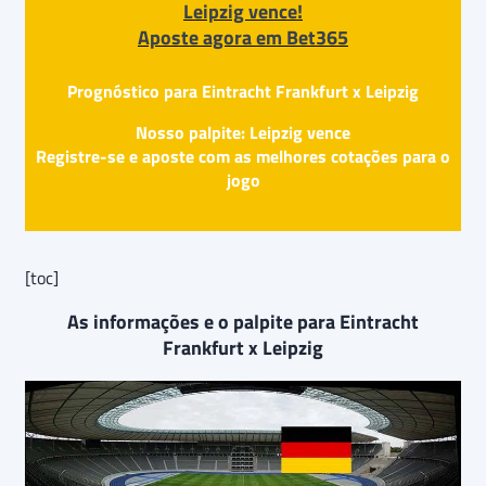
Leipzig vence!
Aposte agora em Bet365
Prognóstico para Eintracht Frankfurt x Leipzig
Nosso palpite: Leipzig vence
Registre-se e aposte com as melhores cotações para o
jogo
[toc]
As informações e o palpite para Eintracht
Frankfurt x Leipzig