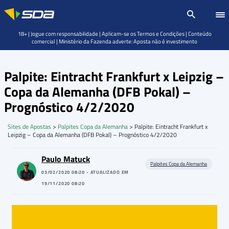
18+ | Jogue com responsabilidade | Aplicam-se os Termos e Condições | Conteúdo
comercial | Ministério da Fazenda adverte: Aposta não é investimento
Palpite: Eintracht Frankfurt x Leipzig –
Copa da Alemanha (DFB Pokal) –
Prognóstico 4/2/2020
Sites de Apostas
>
Palpites Copa da Alemanha
>
Palpite: Eintracht Frankfurt x
Leipzig – Copa da Alemanha (DFB Pokal) – Prognóstico 4/2/2020
Paulo Matuck
Palpites Copa da Alemanha
03/02/2020 08:20 - ATUALIZADO EM
19/11/2020 08:20