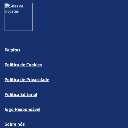
Palpites
Política de Cookies
Política de Privacidade
Política Editorial
Jogo Responsável
Sobre nós