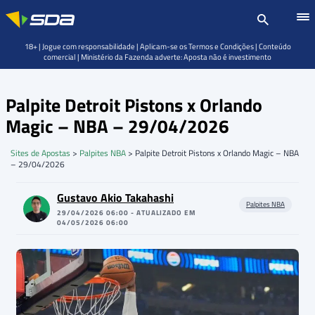
18+ | Jogue com responsabilidade | Aplicam-se os Termos e Condições | Conteúdo
comercial | Ministério da Fazenda adverte: Aposta não é investimento
Palpite Detroit Pistons x Orlando
Magic – NBA – 29/04/2026
Sites de Apostas
>
Palpites NBA
>
Palpite Detroit Pistons x Orlando Magic – NBA
– 29/04/2026
Gustavo Akio Takahashi
Palpites NBA
29/04/2026 06:00 - ATUALIZADO EM
04/05/2026 06:00