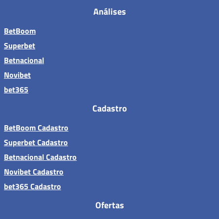
Análises
BetBoom
Superbet
Betnacional
Novibet
bet365
Cadastro
BetBoom Cadastro
Superbet Cadastro
Betnacional Cadastro
Novibet Cadastro
bet365 Cadastro
Ofertas