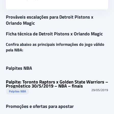
Prováveis escalações para Detroit Pistons x
Orlando Magic
Ficha técnica de Detroit Pistons x Orlando Magic
Confira abaixo as principais informações do jogo válido
pela NBA:
Palpites NBA
Palpite: Toronto Raptors x Golden State Warriors –
Prognóstico 30/5/2019 – NBA – finais
29/05/2019
Palpites NBA
Promoções e ofertas para apostar