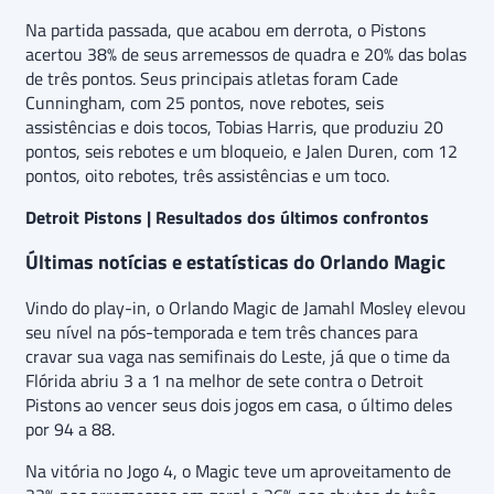
Na partida passada, que acabou em derrota, o Pistons
acertou 38% de seus arremessos de quadra e 20% das bolas
de três pontos. Seus principais atletas foram Cade
Cunningham, com 25 pontos, nove rebotes, seis
assistências e dois tocos, Tobias Harris, que produziu 20
pontos, seis rebotes e um bloqueio, e Jalen Duren, com 12
pontos, oito rebotes, três assistências e um toco.
Detroit Pistons | Resultados dos últimos confrontos
Últimas notícias e estatísticas do Orlando Magic
Vindo do play-in, o Orlando Magic de Jamahl Mosley elevou
seu nível na pós-temporada e tem três chances para
cravar sua vaga nas semifinais do Leste, já que o time da
Flórida abriu 3 a 1 na melhor de sete contra o Detroit
Pistons ao vencer seus dois jogos em casa, o último deles
por 94 a 88.
Na vitória no Jogo 4, o Magic teve um aproveitamento de