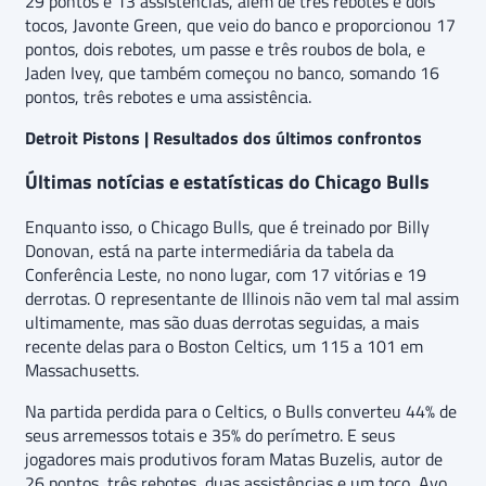
29 pontos e 13 assistências, além de três rebotes e dois
tocos, Javonte Green, que veio do banco e proporcionou 17
pontos, dois rebotes, um passe e três roubos de bola, e
Jaden Ivey, que também começou no banco, somando 16
pontos, três rebotes e uma assistência.
Detroit Pistons | Resultados dos últimos confrontos
Últimas notícias e estatísticas do Chicago Bulls
Enquanto isso, o Chicago Bulls, que é treinado por Billy
Donovan, está na parte intermediária da tabela da
Conferência Leste, no nono lugar, com 17 vitórias e 19
derrotas. O representante de Illinois não vem tal mal assim
ultimamente, mas são duas derrotas seguidas, a mais
recente delas para o Boston Celtics, um 115 a 101 em
Massachusetts.
Na partida perdida para o Celtics, o Bulls converteu 44% de
seus arremessos totais e 35% do perímetro. E seus
jogadores mais produtivos foram Matas Buzelis, autor de
26 pontos, três rebotes, duas assistências e um toco, Ayo