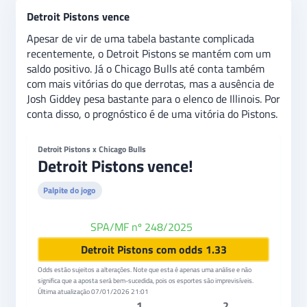
Detroit Pistons vence
Apesar de vir de uma tabela bastante complicada
recentemente, o Detroit Pistons se mantém com um
saldo positivo. Já o Chicago Bulls até conta também
com mais vitórias do que derrotas, mas a ausência de
Josh Giddey pesa bastante para o elenco de Illinois. Por
conta disso, o prognóstico é de uma vitória do Pistons.
Detroit Pistons x Chicago Bulls
Detroit Pistons vence!
Palpite do jogo
SPA/MF nº 248/2025
Betfair
Detroit Pistons com odds 1.33
Odds estão sujeitos a alterações. Note que esta é apenas uma análise e não
significa que a aposta será bem-sucedida, pois os esportes são imprevisíveis.
Última atualização
07/01/2026 21:01
1
2