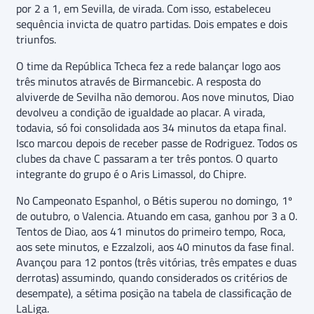
por 2 a 1, em Sevilla, de virada. Com isso, estabeleceu
sequência invicta de quatro partidas. Dois empates e dois
triunfos.
O time da República Tcheca fez a rede balançar logo aos
três minutos através de Birmancebic. A resposta do
alviverde de Sevilha não demorou. Aos nove minutos, Diao
devolveu a condição de igualdade ao placar. A virada,
todavia, só foi consolidada aos 34 minutos da etapa final.
Isco marcou depois de receber passe de Rodriguez. Todos os
clubes da chave C passaram a ter três pontos. O quarto
integrante do grupo é o Aris Limassol, do Chipre.
No Campeonato Espanhol, o Bétis superou no domingo, 1º
de outubro, o Valencia. Atuando em casa, ganhou por 3 a 0.
Tentos de Diao, aos 41 minutos do primeiro tempo, Roca,
aos sete minutos, e Ezzalzoli, aos 40 minutos da fase final.
Avançou para 12 pontos (três vitórias, três empates e duas
derrotas) assumindo, quando considerados os critérios de
desempate), a sétima posição na tabela de classificação de
LaLiga.