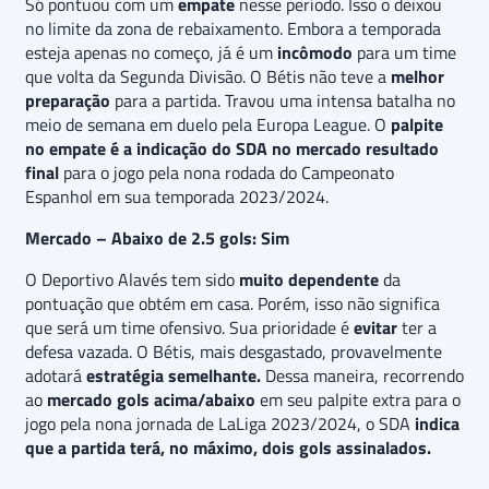
Só pontuou com um
empate
nesse período. Isso o deixou
no limite da zona de rebaixamento. Embora a temporada
esteja apenas no começo, já é um
incômodo
para um time
que volta da Segunda Divisão. O Bétis não teve a
melhor
preparação
para a partida. Travou uma intensa batalha no
meio de semana em duelo pela Europa League. O
palpite
no empate é a indicação do SDA no mercado resultado
final
para o jogo pela nona rodada do Campeonato
Espanhol em sua temporada 2023/2024.
Mercado – Abaixo de 2.5 gols: Sim
O Deportivo Alavés tem sido
muito dependente
da
pontuação que obtém em casa. Porém, isso não significa
que será um time ofensivo. Sua prioridade é
evitar
ter a
defesa vazada. O Bétis, mais desgastado, provavelmente
adotará
estratégia semelhante.
Dessa maneira, recorrendo
ao
mercado gols acima/abaixo
em seu palpite extra para o
jogo pela nona jornada de LaLiga 2023/2024, o SDA
indica
que a partida terá, no máximo, dois gols assinalados.