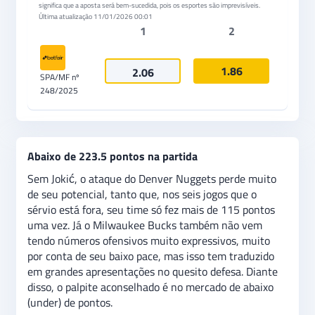
significa que a aposta será bem-sucedida, pois os esportes são imprevisíveis.
Última atualização
11/01/2026 00:01
1
2
1.86
2.06
SPA/MF nº
248/2025
Abaixo de 223.5 pontos na partida
Sem Jokić, o ataque do Denver Nuggets perde muito
de seu potencial, tanto que, nos seis jogos que o
sérvio está fora, seu time só fez mais de 115 pontos
uma vez. Já o Milwaukee Bucks também não vem
tendo números ofensivos muito expressivos, muito
por conta de seu baixo pace, mas isso tem traduzido
em grandes apresentações no quesito defesa. Diante
disso, o palpite aconselhado é no mercado de abaixo
(under) de pontos.