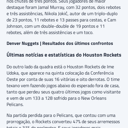
nos chutes de três pontos. Seus jogadores de maior
destaque foram Jamal Murray, com 32 pontos, dois rebotes
e três assistências, Nikola Jokić, autor de um triplo-duplo
de 23 pontos, 11 rebotes e 13 passes para cestas, e Cam
Johnson, com um double-double de 19 pontos e 11
rebotes, além de três assistências e um toco.
Denver Nuggets | Resultados dos últimos confrontos
Últimas notícias e estatísticas do Houston Rockets
Do outro lado da quadra está o Houston Rockets de Ime
Udoka, que aparece na quinta colocação da Conferência
Oeste por conta de suas 16 vitórias e oito derrotas. O time
texano vem fazendo jogos abaixo do esperado fora de casa,
tanto que perdeu seus quatro últimos jogos como visitante
e vem de um 133 a 128 sofrido para o New Orleans
Pelicans.
Na partida perdida para o Pelicans, que contou com uma
prorrogação, o Rockets converteu 47% de seus arremessos
totais e 31% do perímetro. E seus jogadores mais