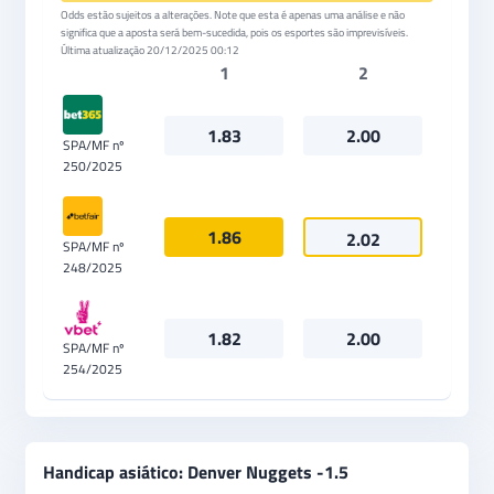
Odds estão sujeitos a alterações. Note que esta é apenas uma análise e não
significa que a aposta será bem-sucedida, pois os esportes são imprevisíveis.
Última atualização
20/12/2025 00:12
1
2
1.83
2.00
SPA/MF nº
250/2025
1.86
2.02
SPA/MF nº
248/2025
1.82
2.00
SPA/MF nº
254/2025
Handicap asiático: Denver Nuggets -1.5