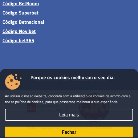
Código BetBoom
Código Superbet
Código Betnacional
Código Novibet
Código bet365
Porque os cookies melhoram o seu dia.
Sites de apostas - Todos os direitos reservados
Ao utilizar o nosso website, concorda com a utilização de cookies de acordo com a
nossa política de cookies, para que possamos melhorar a sua experiência.
Leia mais
Ministério da Fazenda adverte: Aposta não é investimento
Fechar