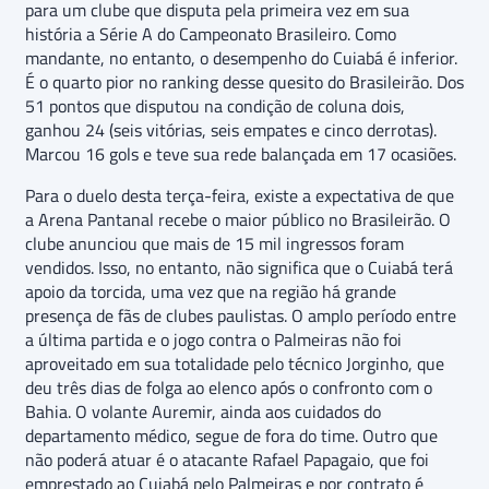
para um clube que disputa pela primeira vez em sua
história a Série A do Campeonato Brasileiro. Como
mandante, no entanto, o desempenho do Cuiabá é inferior.
É o quarto pior no ranking desse quesito do Brasileirão. Dos
51 pontos que disputou na condição de coluna dois,
ganhou 24 (seis vitórias, seis empates e cinco derrotas).
Marcou 16 gols e teve sua rede balançada em 17 ocasiões.
Para o duelo desta terça-feira, existe a expectativa de que
a Arena Pantanal recebe o maior público no Brasileirão. O
clube anunciou que mais de 15 mil ingressos foram
vendidos. Isso, no entanto, não significa que o Cuiabá terá
apoio da torcida, uma vez que na região há grande
presença de fãs de clubes paulistas. O amplo período entre
a última partida e o jogo contra o Palmeiras não foi
aproveitado em sua totalidade pelo técnico Jorginho, que
deu três dias de folga ao elenco após o confronto com o
Bahia. O volante Auremir, ainda aos cuidados do
departamento médico, segue de fora do time. Outro que
não poderá atuar é o atacante Rafael Papagaio, que foi
emprestado ao Cuiabá pelo Palmeiras e por contrato é