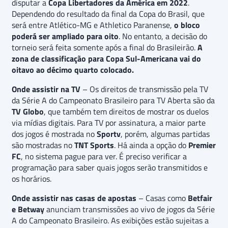
disputar a
Copa Libertadores da América em 2022
.
Dependendo do resultado da final da Copa do Brasil, que
será entre Atlético-MG e Athletico Paranense,
o bloco
poderá ser ampliado para oito
. No entanto, a decisão do
torneio será feita somente após a final do Brasileirão.
A
zona de classificação para Copa Sul-Americana vai do
oitavo ao décimo quarto colocado.
Onde assistir na TV
– Os direitos de transmissão pela TV
da Série A do Campeonato Brasileiro para TV Aberta são da
TV Globo
, que também tem direitos de mostrar os duelos
via mídias digitais. Para TV por assinatura, a maior parte
dos jogos é mostrada no
Sportv
, porém, algumas partidas
são mostradas no
TNT Sports
. Há ainda a opção do
Premier
FC
, no sistema pague para ver. É preciso verificar a
programação para saber quais jogos serão transmitidos e
os horários.
Onde assistir nas casas de apostas
– Casas como
Betfair
e Betway
anunciam transmissões ao vivo de jogos da Série
A do Campeonato Brasileiro. As exibições estão sujeitas a