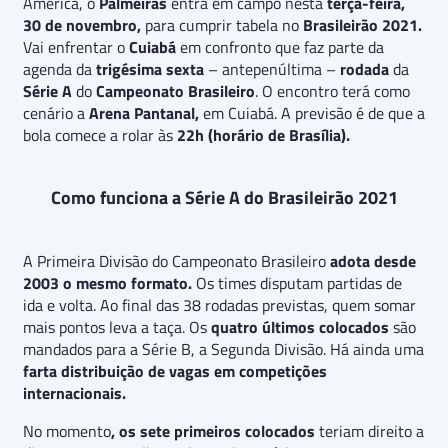
América, o
Palmeiras
entra em campo nesta
terça-feira,
30 de novembro,
para cumprir tabela no
Brasileirão 2021.
Vai enfrentar o
Cuiabá
em confronto que faz parte da
agenda da
trigésima sexta
– antepenúltima –
rodada
da
Série A
do
Campeonato Brasileiro
. O encontro terá como
cenário a
Arena Pantanal,
em Cuiabá. A previsão é de que a
bola comece a rolar às
22h (horário de Brasília).
Como funciona a Série A do Brasileirão 2021
A Primeira Divisão do Campeonato Brasileiro
adota desde
2003 o mesmo formato.
Os times disputam partidas de
ida e volta. Ao final das 38 rodadas previstas, quem somar
mais pontos leva a taça. Os
quatro últimos colocados
são
mandados para a Série B, a Segunda Divisão. Há ainda uma
farta distribuição de vagas em competições
internacionais.
No momento
, os sete primeiros colocados
teriam direito a