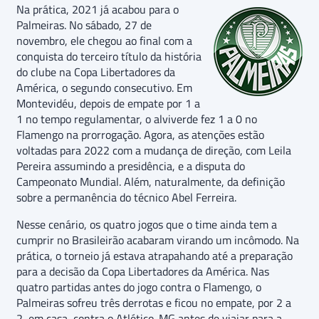
Na prática, 2021 já acabou para o
Palmeiras. No sábado, 27 de
novembro, ele chegou ao final com a
conquista do terceiro título da história
do clube na Copa Libertadores da
América, o segundo consecutivo. Em
Montevidéu, depois de empate por 1 a
1 no tempo regulamentar, o alviverde fez 1 a 0 no
Flamengo na prorrogação. Agora, as atenções estão
voltadas para 2022 com a mudança de direção, com Leila
Pereira assumindo a presidência, e a disputa do
Campeonato Mundial. Além, naturalmente, da definição
sobre a permanência do técnico Abel Ferreira.
Nesse cenário, os quatro jogos que o time ainda tem a
cumprir no Brasileirão acabaram virando um incômodo. Na
prática, o torneio já estava atrapahando até a preparação
para a decisão da Copa Libertadores da América. Nas
quatro partidas antes do jogo contra o Flamengo, o
Palmeiras sofreu três derrotas e ficou no empate, por 2 a
2, em casa, contra o Atlético-MG antes de viajar para a