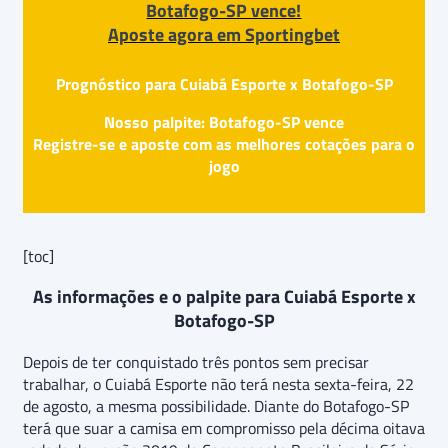
Botafogo-SP vence!
Aposte agora em Sportingbet
Prognóstico para Cuiabá Esporte x Botafogo-SP
Nosso palpite: Botafogo-SP vence
Registre-se e aposte com as melhores cotações para o
jogo
[toc]
As informações e o palpite para Cuiabá Esporte x
Botafogo-SP
Depois de ter conquistado três pontos sem precisar
trabalhar, o Cuiabá Esporte não terá nesta sexta-feira, 22
de agosto, a mesma possibilidade. Diante do Botafogo-SP
terá que suar a camisa em compromisso pela décima oitava