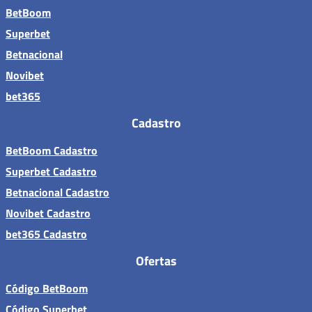
BetBoom
Superbet
Betnacional
Novibet
bet365
Cadastro
BetBoom Cadastro
Superbet Cadastro
Betnacional Cadastro
Novibet Cadastro
bet365 Cadastro
Ofertas
Código BetBoom
Código Superbet