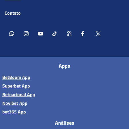
Contato
Apps
BetBoom App
Superbet App
Betnacional App
Novibet App
bet365 App
Análises