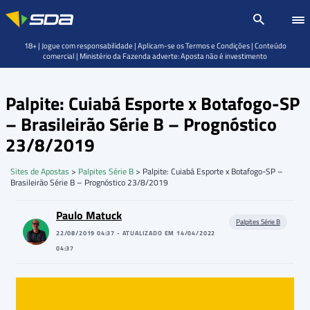
18+ | Jogue com responsabilidade | Aplicam-se os Termos e Condições | Conteúdo
comercial | Ministério da Fazenda adverte: Aposta não é investimento
Palpite: Cuiabá Esporte x Botafogo-SP
– Brasileirão Série B – Prognóstico
23/8/2019
Sites de Apostas
>
Palpites Série B
>
Palpite: Cuiabá Esporte x Botafogo-SP –
Brasileirão Série B – Prognóstico 23/8/2019
Paulo Matuck
Palpites Série B
22/08/2019 04:37 - ATUALIZADO EM 14/04/2022
04:37