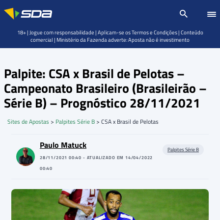
18+ | Jogue com responsabilidade | Aplicam-se os Termos e Condições | Conteúdo
comercial | Ministério da Fazenda adverte: Aposta não é investimento
Palpite: CSA x Brasil de Pelotas –
Campeonato Brasileiro (Brasileirão –
Série B) – Prognóstico 28/11/2021
Sites de Apostas
>
Palpites Série B
>
CSA x Brasil de Pelotas
Paulo Matuck
Palpites Série B
28/11/2021 00:40 - ATUALIZADO EM 14/04/2022
00:40