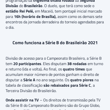
programação da
trigésima oitava rodada
da
Segunda
Divisão
do
Brasileirão
. O duelo, que terá como sede o
estádio Rei Pelé,
em Maceió, tem pontapé inicial marcado
para
16h (horário de Brasília),
assim como os demais sete
encontros da jornada derradeira do torneio agendados para
o dia.
Como funciona a Série B do Brasileirão 2021
Divisão de acesso para o Campeonato Brasileiro, a Série B
tem
20 participantes
. Eles disputam
38 rodadas
em turno
e returno (ida e volta)
.
Ao final, os
quatro times
que
acumulam maior número de pontos ganham o direito de
disputar a
Série A
no ano seguinte. Os
quatro piores
na
tabela de classificação
são rebaixados para Série C
, a
Terceira Divisão do Brasileirão.
Onde assistir na TV
– Os direitos de transmissão pela TV
da Série B do Campeonato Brasileiro são do Grupo Globo,