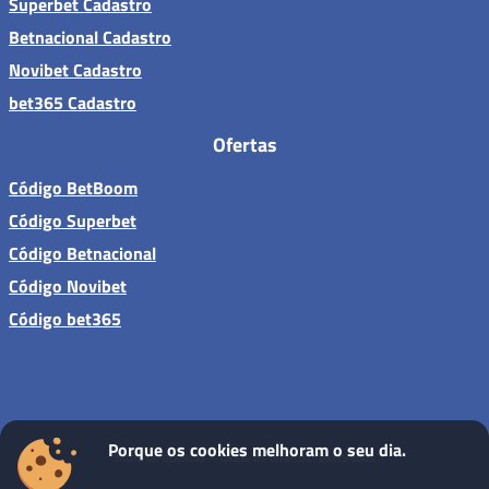
Superbet Cadastro
Betnacional Cadastro
Novibet Cadastro
bet365 Cadastro
Ofertas
Código BetBoom
Código Superbet
Código Betnacional
Código Novibet
Código bet365
Porque os cookies melhoram o seu dia.
Sites de apostas - Todos os direitos reservados