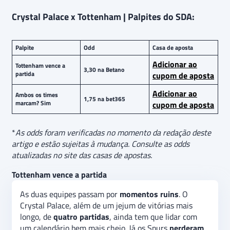
Crystal Palace x Tottenham | Palpites do SDA:
Palpite
Odd
Casa de aposta
Adicionar ao
Tottenham vence a
3,30 na Betano
partida
cupom de aposta
Adicionar ao
Ambos os times
1,75 na bet365
marcam? Sim
cupom de aposta
*
As odds foram verificadas no momento da redação deste
artigo e estão sujeitas à mudança. Consulte as odds
atualizadas no site das casas de apostas.
Tottenham vence a partida
As duas equipes passam por
momentos ruins
. O
Crystal Palace, além de um jejum de vitórias mais
longo, de
quatro partidas
, ainda tem que lidar com
um calendário bem mais cheio. Já os Spurs
perderam