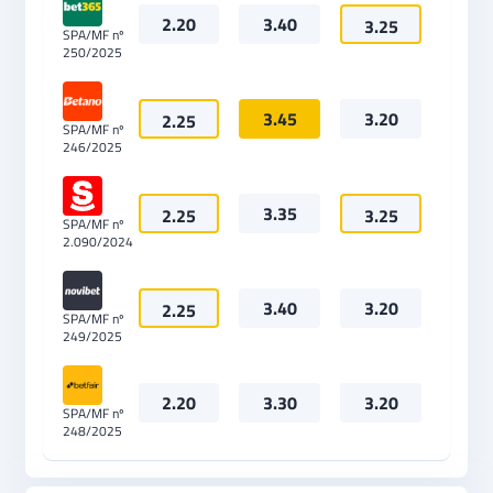
2.20
3.40
3.25
SPA/MF nº
250/2025
3.45
3.20
2.25
SPA/MF nº
246/2025
3.35
2.25
3.25
SPA/MF nº
2.090/2024
3.40
3.20
2.25
SPA/MF nº
249/2025
2.20
3.30
3.20
SPA/MF nº
248/2025