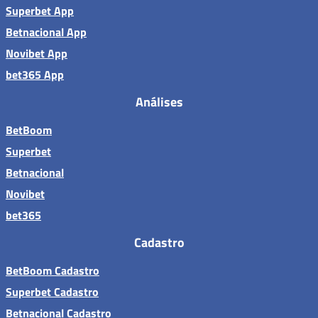
Superbet App
Betnacional App
Novibet App
bet365 App
Análises
BetBoom
Superbet
Betnacional
Novibet
bet365
Cadastro
BetBoom Cadastro
Superbet Cadastro
Betnacional Cadastro