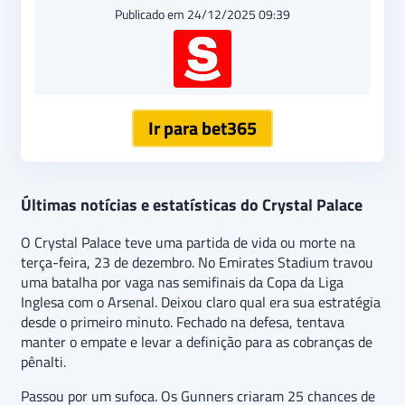
Publicado em 24/12/2025 09:39
Ir para bet365
Últimas notícias e estatísticas do Crystal Palace
O Crystal Palace teve uma partida de vida ou morte na
terça-feira, 23 de dezembro. No Emirates Stadium travou
uma batalha por vaga nas semifinais da Copa da Liga
Inglesa com o Arsenal. Deixou claro qual era sua estratégia
desde o primeiro minuto. Fechado na defesa, tentava
manter o empate e levar a definição para as cobranças de
pênalti.
Passou por um sufoca. Os Gunners criaram 25 chances de