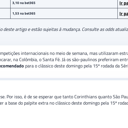
Ir p
3,10 na bet365
Ir p
1,53 na bet365
deste artigo e estão sujeitas à mudança. Consulte as odds atualiz
petições internacionais no meio de semana, mas utilizaram estra
ncarar, na Colômbia, o Santa Fé. Já os são-paulinos preferiram en
 recomendado
para o clássico deste domingo pela 15ª rodada da Sér
ise. Por isso, é de se esperar que tanto Corinthians quanto São P
er a base do palpite extra no clássico deste domingo pela 15ª roda