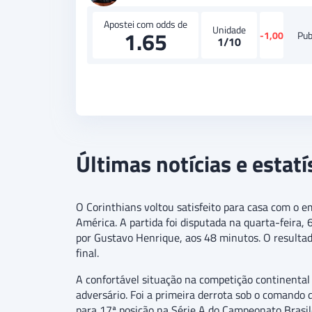
Apostei com odds de
Unidade
1.65
-1,00
Pub
1/10
Últimas notícias e estatí
O Corinthians voltou satisfeito para casa com o e
América. A partida foi disputada na quarta-feira,
por Gustavo Henrique, aos 48 minutos. O resultad
final.
A confortável situação na competição continental n
adversário. Foi a primeira derrota sob o comando d
para 17ª posição na Série A do Campeonato Brasil