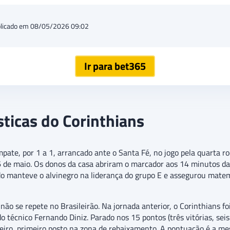
licado em 08/05/2026 09:02
Ir para bet365
sticas do Corinthians
mpate, por 1 a 1, arrancado ante o Santa Fé, no jogo pela quarta r
 6 de maio. Os donos da casa abriram o marcador aos 14 minutos da 
o manteve o alvinegro na liderança do grupo E e assegurou matema
ão se repete no Brasileirão. Na jornada anterior, o Corinthians foi 
o técnico Fernando Diniz. Parado nos 15 pontos (três vitórias, sei
eiro, primeiro posto na zona de rebaixamento. A pontuação é a me