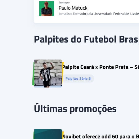
Escrito por
Paulo Matuck
Jornalista formado pela Universidade Federal de Juiz d
Palpites do Futebol Brasi
Palpite Ceará x Ponte Preta – 
Palpites Série B
Últimas promoções
Novibet oferece odd 60 para o 