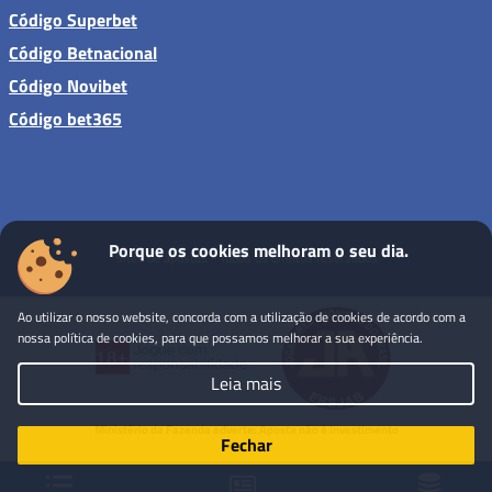
Código Superbet
Código Betnacional
Código Novibet
Código bet365
Porque os cookies melhoram o seu dia.
Sites de apostas - Todos os direitos reservados
Ao utilizar o nosso website, concorda com a utilização de cookies de acordo com a
nossa política de cookies, para que possamos melhorar a sua experiência.
Leia mais
Ministério da Fazenda adverte: Aposta não é investimento
Fechar