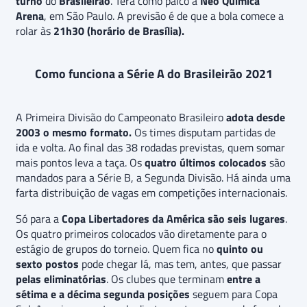
turno
do
Brasileirão
. Terá como palco a
Neo Química
Arena
, em São Paulo. A previsão é de que a bola comece a
rolar às
21h30 (horário de Brasília).
Como funciona a Série A do Brasileirão 2021
A Primeira Divisão do Campeonato Brasileiro
adota desde
2003 o mesmo formato.
Os times disputam partidas de
ida e volta. Ao final das 38 rodadas previstas, quem somar
mais pontos leva a taça. Os
quatro últimos colocados
são
mandados para a Série B, a Segunda Divisão. Há ainda uma
farta distribuição de vagas em competições internacionais.
Só para a
Copa Libertadores da América
são seis lugares
.
Os quatro primeiros colocados vão diretamente para o
estágio de grupos do torneio. Quem fica no
quinto ou
sexto postos
pode chegar lá, mas tem, antes, que passar
pelas eliminatórias
. Os clubes que terminam
entre a
sétima e a décima segunda posições
seguem para Copa