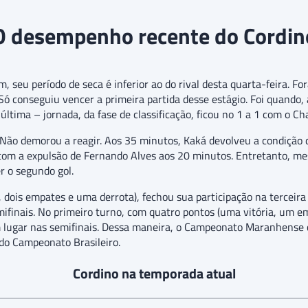
O desempenho recente do Cordin
seu período de seca é inferior ao do rival desta quarta-feira. Fo
conseguiu vencer a primeira partida desse estágio. Foi quando, 
 última – jornada, da fase de classificação, ficou no 1 a 1 com o C
 Não demorou a reagir. Aos 35 minutos, Kaká devolveu a condição d
o com a expulsão de Fernando Alves aos 20 minutos. Entretanto,
r o segundo gol.
 dois empates e uma derrota), fechou sua participação na terceir
emifinais. No primeiro turno, com quatro pontos (uma vitória, um e
 lugar nas semifinais. Dessa maneira, o Campeonato Maranhense ch
 do Campeonato Brasileiro.
Cordino na temporada atual