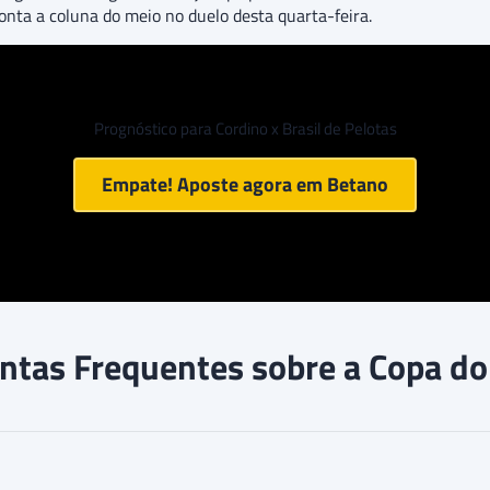
nta a coluna do meio no duelo desta quarta-feira.
Prognóstico para Cordino x Brasil de Pelotas
Empate! Aposte agora em
Betano
ntas Frequentes sobre a Copa do 