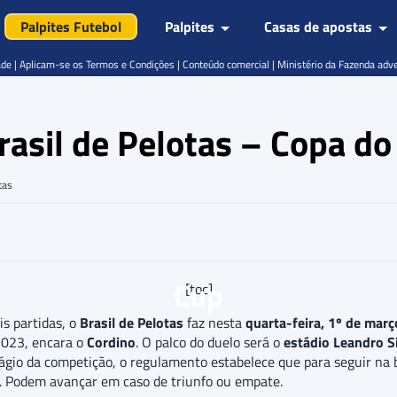
Palpites Futebol
Palpites
Casas de apostas
de | Aplicam-se os Termos e Condições | Conteúdo comercial | Ministério da Fazenda adv
Brasil de Pelotas – Copa d
tas
Cup
[toc]
is partidas, o
Brasil de Pelotas
faz nesta
quarta-feira, 1º de març
2023, encara o
Cordino
. O palco do duelo será o
estádio Leandro S
tágio da competição, o regulamento estabelece que para seguir na b
ua. Podem avançar em caso de triunfo ou empate.