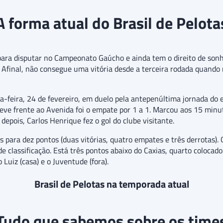
A forma atual do Brasil de Pelota
para disputar no Campeonato Gaúcho e ainda tem o direito de sonha
. Afinal, não consegue uma vitória desde a terceira rodada quand
ta-feira, 24 de fevereiro, em duelo pela antepenúltima jornada do
ve frente ao Avenida foi o empate por 1 a 1. Marcou aos 15 minuto
pois, Carlos Henrique fez o gol do clube visitante.
 para dez pontos (duas vitórias, quatro empates e três derrotas).
de classificação. Está três pontos abaixo do Caxias, quarto colocad
 Luiz (casa) e o Juventude (fora).
Brasil de Pelotas na temporada atual
Tudo que sabemos sobre os time