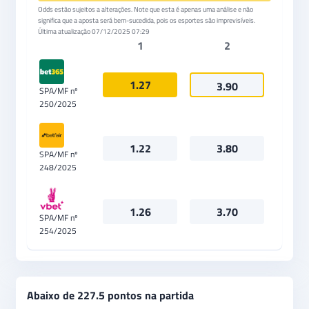
Odds estão sujeitos a alterações. Note que esta é apenas uma análise e não
significa que a aposta será bem-sucedida, pois os esportes são imprevisíveis.
Última atualização
07/12/2025 07:29
1
2
1.27
3.90
SPA/MF nº
250/2025
1.22
3.80
SPA/MF nº
248/2025
1.26
3.70
SPA/MF nº
254/2025
Abaixo de 227.5 pontos na partida