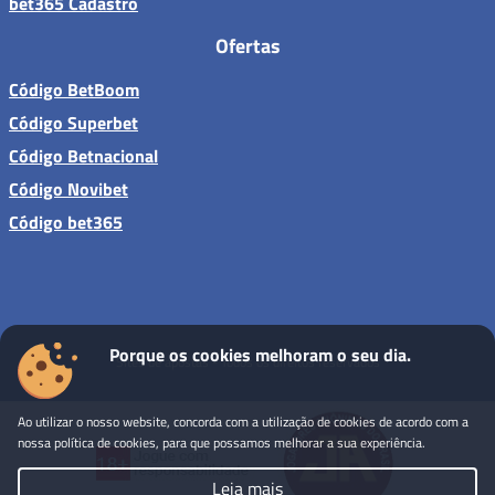
bet365 Cadastro
Ofertas
Código BetBoom
Código Superbet
Código Betnacional
Código Novibet
Código bet365
Porque os cookies melhoram o seu dia.
Sites de apostas - Todos os direitos reservados
Ao utilizar o nosso website, concorda com a utilização de cookies de acordo com a
nossa política de cookies, para que possamos melhorar a sua experiência.
Leia mais