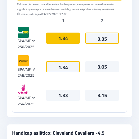
Odds estão sujeitos a alterações. Note que esta é apenas uma análise e não
significa que a aposta será bem-sucedida, pois os esportes são imprevisíveis.
Última atualização
03/12/2025 17:48
1
2
1.34
3.35
SPA/MF nº
250/2025
3.05
1.34
SPA/MF nº
248/2025
1.33
3.15
SPA/MF nº
254/2025
Handicap asiático: Cleveland Cavaliers -4.5