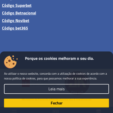
Código Superbet
Código Betnacional
Código Novibet
Código bet365
Porque os cookies melhoram o seu dia.
Sites de apostas - Todos os direitos reservados
Ao utilizar o nosso website, concorda com a utilização de cookies de acordo com a
nossa política de cookies, para que possamos melhorar a sua experiência.
Leia mais
Ministério da Fazenda adverte: Aposta não é investimento
Fechar