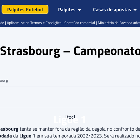
Palpites Futebol
Palpites
Casas de apostas
de | Aplicam-se os Termos e Condições | Conteúdo comercial | Ministério da Fazenda adv
x Strasbourg – Campeonato 
bourg
Ligue 1
[toc]
rasbourg
tenta se manter fora da região da degola no confronto d
rodada
da
Ligue 1
em sua temporada 2022/2023. Será realizado n