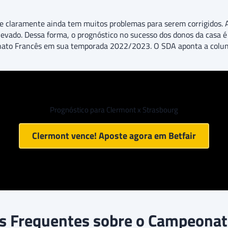
 e claramente ainda tem muitos problemas para serem corrigidos
levado. Dessa forma, o prognóstico no sucesso dos donos da casa 
nato Francês em sua temporada 2022/2023. O SDA aponta a coluna
Prognóstico para Clermont x Strasbourg
Clermont vence! Aposte agora em
Betfair
s Frequentes sobre o Campeonat