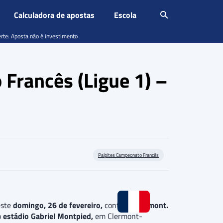
Calculadora de apostas
Escola
erte: Aposta não é investimento
Francês (Ligue 1) –
Palpites Campeonato Francês
este
domingo, 26 de fevereiro,
contra o
Clermont.
o
estádio Gabriel Montpied,
em Clermont-