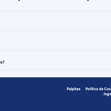
ês?
Palpites
Política de Co
Jog