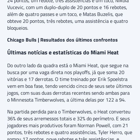
24 pontos, um rebote, três assistências e um toco, Nikola
Vucevic, com um duplo-duplo de 20 pontos e 16 rebotes,
além de quatro passes e um toco, e Matas Buzelis, que
obteve 20 pontos, três rebotes, uma assistência e quatro
bloqueios.
Chicago Bulls | Resultados dos últimos confrontos
Últimas notícias e estatísticas do Miami Heat
Do outro lado da quadra está o Miami Heat, que segue na
busca por uma vaga direta nos playoffs, já que soma 20
vitórias e 17 derrotas. O time treinado por Erik Spoelstra
vem em boa fase, tendo vencido cinco de seus sete últimos
jogos, com suas duas derrotas recentes sendo ambas para
o Minnesota Timberwolves, a última delas por 122 a 94.
Na partida perdida para o Timberwolves, o Heat converteu
36% de seus arremessos totais e 32% do perímetro. E seus
jogadores mais produtivos foram Norman Powell, com 21
pontos, três rebotes e quatro assistências, Tyler Herro, que
somou 17 pontos, nove rebotes e três assistências, e