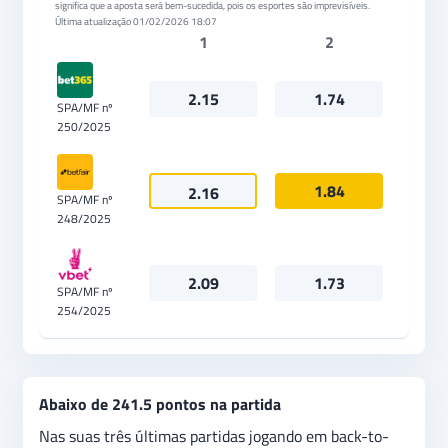
significa que a aposta será bem-sucedida, pois os esportes são imprevisíveis.
Última atualização
01/02/2026 18:07
1
2
2.15
1.74
SPA/MF nº
250/2025
1.84
2.16
SPA/MF nº
248/2025
2.09
1.73
SPA/MF nº
254/2025
Abaixo de 241.5 pontos na partida
Nas suas três últimas partidas jogando em back-to-