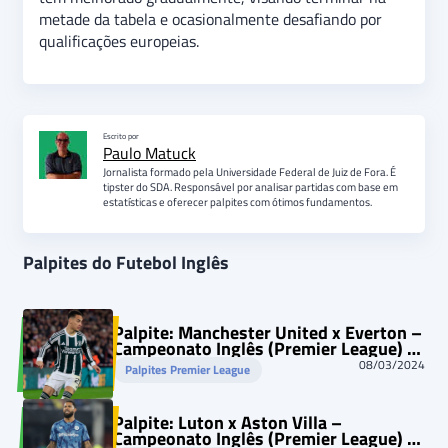
metade da tabela e ocasionalmente desafiando por
qualificações europeias.
Escrito por
Paulo Matuck
Jornalista formado pela Universidade Federal de Juiz de Fora. É
tipster do SDA. Responsável por analisar partidas com base em
estatísticas e oferecer palpites com ótimos fundamentos.
Palpites do Futebol Inglês
Palpite: Manchester United x Everton –
Campeonato Inglês (Premier League) –
09/03/2024
08/03/2024
Palpites Premier League
Palpite: Luton x Aston Villa –
Campeonato Inglês (Premier League) –