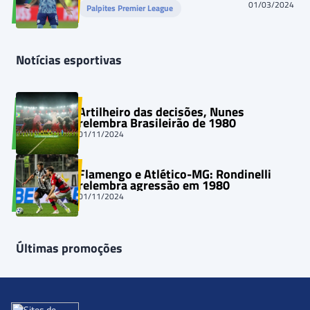
02/03/2024
01/03/2024
Palpites Premier League
Notícias esportivas
Artilheiro das decisões, Nunes
relembra Brasileirão de 1980
01/11/2024
Flamengo e Atlético-MG: Rondinelli
relembra agressão em 1980
01/11/2024
Últimas promoções