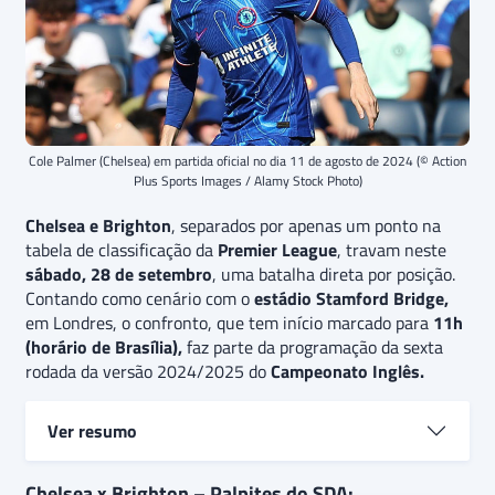
Cole Palmer (Chelsea) em partida oficial no dia 11 de agosto de 2024 (© Action
Plus Sports Images / Alamy Stock Photo)
Chelsea e Brighton
, separados por apenas um ponto na
tabela de classificação da
Premier League
, travam neste
sábado, 28 de setembro
, uma batalha direta por posição.
Contando como cenário com o
estádio Stamford Bridge,
em Londres, o confronto, que tem início marcado para
11h
(horário de Brasília),
faz parte da programação da sexta
rodada da versão 2024/2025 do
Campeonato Inglês.
Ver resumo
O Chelsea está em
trajetória de ascensão.
Venceu as
Chelsea x Brighton – Palpites do SDA: