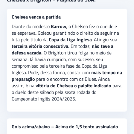
três mais recentes partidas, incluindo o encontro de
estreia
na Copa da Liga Inglesa. O Brighton segue
Chelsea vence a partida
invicto
na temporada. Contudo, ficou no
empate
nos
três últimos jogos pela Premier League. É na
vitória
Diante do modesto
Barrow
, o Chelsea fez o que dele
do Chelsea o palpite recomendado
para o confronto
se esperava. Goleou garantindo o direito de seguir na
deste sábado pela sexta rodada do Campeonato
luta pelo título da
Copa da Liga Inglesa
. Atingiu sua
Inglês 2024/2025. No
mercado gols acima/abaixo
, a
terceira vitória consecutiva.
Em todas,
não teve a
indicação é na
opção acima de 1,5 tento assinalado.
defesa vazada.
O Brighton tirou folga no meio de
semana. Já havia cumprido, com sucesso, seu
compromisso pela terceira fase da Copa da Liga
Inglesa. Pode, dessa forma, contar com
mais tempo na
preparação
para o encontro com os Blues. Ainda
assim, é na
vitória do Chelsea o palpite indicado
para
o duelo deste sábado pela sexta rodada do
Campeonato Inglês 2024/2025.
Gols acima/abaixo – Acima de 1,5 tento assinalado