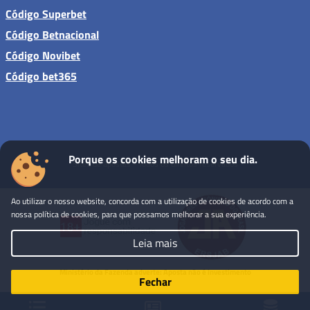
Código Superbet
Código Betnacional
Código Novibet
Código bet365
Porque os cookies melhoram o seu dia.
Sites de apostas - Todos os direitos reservados
Ao utilizar o nosso website, concorda com a utilização de cookies de acordo com a
nossa política de cookies, para que possamos melhorar a sua experiência.
Leia mais
Ministério da Fazenda adverte: Aposta não é investimento
Fechar