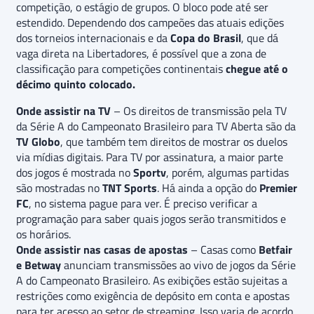
competição, o estágio de grupos. O bloco pode até ser
estendido. Dependendo dos campeões das atuais edições
dos torneios internacionais e da
Copa do Brasil
, que dá
vaga direta na Libertadores, é possível que a zona de
classificação para competições continentais
chegue até o
décimo quinto colocado.
Onde assistir na TV
– Os direitos de transmissão pela TV
da Série A do Campeonato Brasileiro para TV Aberta são da
TV Globo
, que também tem direitos de mostrar os duelos
via mídias digitais. Para TV por assinatura, a maior parte
dos jogos é mostrada no
Sportv
, porém, algumas partidas
são mostradas no
TNT Sports
. Há ainda a opção do
Premier
FC
, no sistema pague para ver. É preciso verificar a
programação para saber quais jogos serão transmitidos e
os horários.
Onde assistir nas casas de apostas
– Casas como
Betfair
e Betway
anunciam transmissões ao vivo de jogos da Série
A do Campeonato Brasileiro. As exibições estão sujeitas a
restrições como exigência de depósito em conta e apostas
para ter acesso ao setor de streaming. Isso varia de acordo