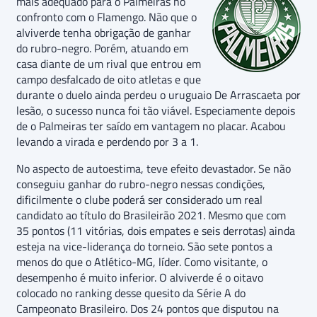
mais adequado para o Palmeiras no
confronto com o Flamengo. Não que o
alviverde tenha obrigação de ganhar
do rubro-negro. Porém, atuando em
casa diante de um rival que entrou em
campo desfalcado de oito atletas e que
durante o duelo ainda perdeu o uruguaio De Arrascaeta por
lesão, o sucesso nunca foi tão viável. Especiamente depois
de o Palmeiras ter saído em vantagem no placar. Acabou
levando a virada e perdendo por 3 a 1.
No aspecto de autoestima, teve efeito devastador. Se não
conseguiu ganhar do rubro-negro nessas condições,
dificilmente o clube poderá ser considerado um real
candidato ao título do Brasileirão 2021. Mesmo que com
35 pontos (11 vitórias, dois empates e seis derrotas) ainda
esteja na vice-liderança do torneio. São sete pontos a
menos do que o Atlético-MG, líder. Como visitante, o
desempenho é muito inferior. O alviverde é o oitavo
colocado no ranking desse quesito da Série A do
Campeonato Brasileiro. Dos 24 pontos que disputou na